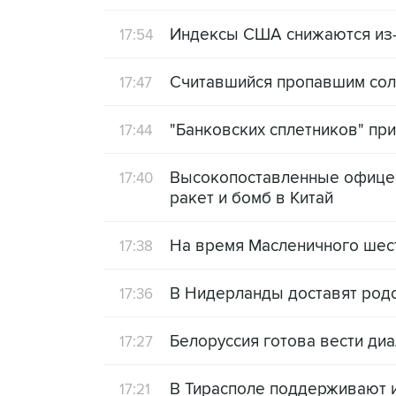
Индексы США снижаются из-
17:54
Считавшийся пропавшим солд
17:47
"Банковских сплетников" при
17:44
Высокопоставленные офицер
17:40
ракет и бомб в Китай
На время Масленичного шес
17:38
В Нидерланды доставят род
17:36
Белоруссия готова вести ди
17:27
В Тирасполе поддерживают 
17:21