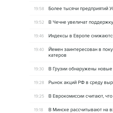
Более тысячи предприятий У
19:58
В Чечне увеличат поддержку
19:52
Индексы в Европе снижаются
19:46
Йемен заинтересован в поку
19:40
катеров
В Грузии обнаружены новые 
19:30
Рынок акций РФ в среду выр
19:28
В Еврокомиссии считают, чт
19:25
В Минске рассчитывают на в
19:18