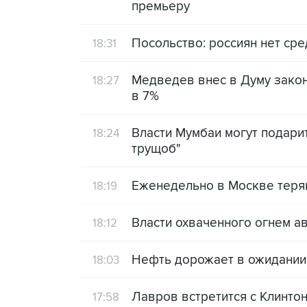
премьеру
Посольство: россиян нет ср
18:31
Медведев внес в Думу закон
18:27
в 7%
Власти Мумбаи могут подари
18:24
трущоб"
Еженедельно в Москве теряю
18:19
Власти охваченного огнем а
18:12
Нефть дорожает в ожидании
18:03
Лавров встретится с Клинтон
17:58