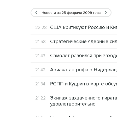
Новости
за 25 февраля 2009 года
США критикуют Россию и Кит
22:28
Стратегические ядерные сил
21:58
Самолет разбился при заходе
21:43
Авиакатастрофа в Нидерланд
21:42
РСПП и Кудрин в марте обсу
21:34
Экипаж захваченного пиратам
21:22
удовлетворительно