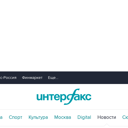
с-Россия
Финмаркет
Еще...
а
Спорт
Культура
Москва
Digital
Новости
С