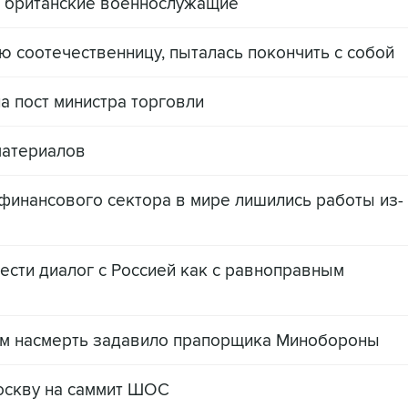
и британские военнослужащие
ю соотечественницу, пыталась покончить c собой
а пост министра торговли
материалов
финансового сектора в мире лишились работы из-
ести диалог с Россией как с равноправным
ом насмерть задавило прапорщика Минобороны
оскву на саммит ШОС