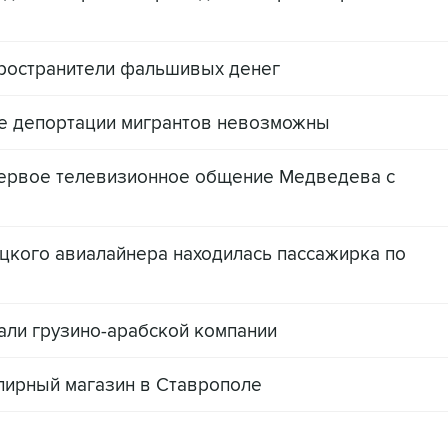
ространители фальшивых денег
ые депортации мигрантов невозможны
первое телевизионное общение Медведева с
цкого авиалайнера находилась пассажирка по
али грузино-арабской компании
лирный магазин в Ставрополе