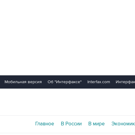
Мобильная версия
Об "Интерфаксе"
Interfax.com
Интерфак
Главное
В России
В мире
Экономик