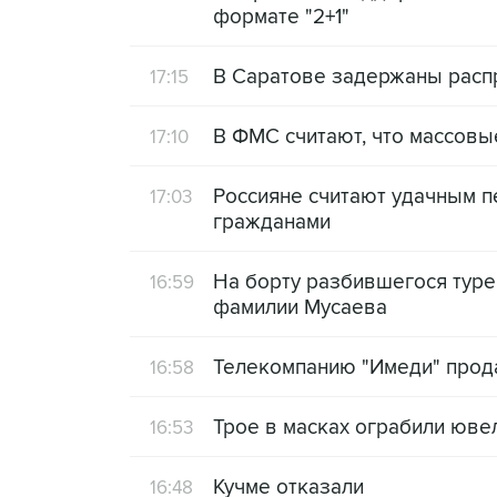
формате "2+1"
В Саратове задержаны расп
17:15
В ФМС считают, что массов
17:10
Россияне считают удачным 
17:03
гражданами
На борту разбившегося туре
16:59
фамилии Мусаева
Телекомпанию "Имеди" прод
16:58
Трое в масках ограбили юве
16:53
Кучме отказали
16:48