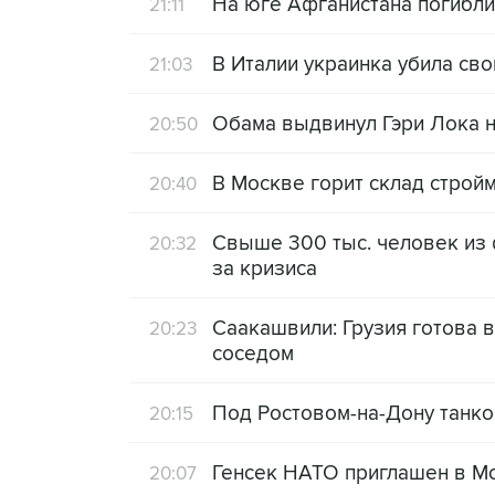
На юге Афганистана погибл
21:11
В Италии украинка убила сво
21:03
Обама выдвинул Гэри Лока н
20:50
В Москве горит склад строй
20:40
Свыше 300 тыс. человек из 
20:32
за кризиса
Саакашвили: Грузия готова в
20:23
соседом
Под Ростовом-на-Дону танк
20:15
Генсек НАТО приглашен в М
20:07