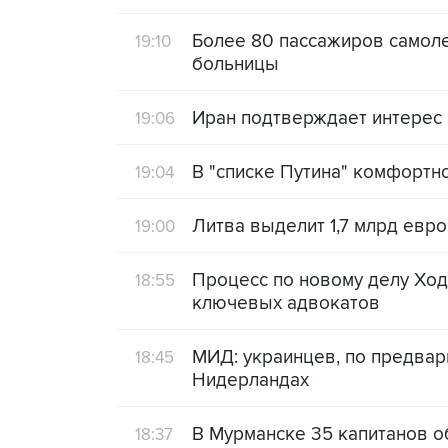
Более 80 пассажиров самоле
19:10
больницы
Иран подтверждает интерес
19:06
В "списке Путина" комфортн
19:04
Литва выделит 1,7 млрд евр
19:00
Процесс по новому делу Ход
18:55
ключевых адвокатов
МИД: украинцев, по предвар
18:45
Нидерландах
В Мурманске 35 капитанов о
18:37