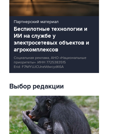
Партнерский материал
Беспилотные технологии и
ИИ на службе у
электросетевых объектов и
агрокомплексов
Социальная реклама, АНО «Национальные
приоритеты».
ИНН 7725383515
Erid: F7NfYUJCUneVdwcydK6A
Выбор редакции