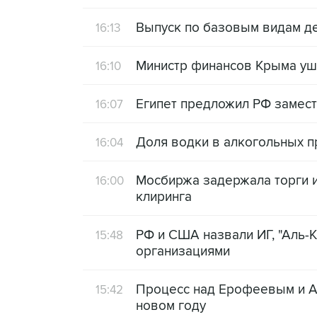
Выпуск по базовым видам де
16:13
Министр финансов Крыма уше
16:10
Египет предложил РФ замест
16:07
Доля водки в алкогольных п
16:04
Мосбиржа задержала торги и
16:00
клиринга
РФ и США назвали ИГ, "Аль-К
15:48
организациями
Процесс над Ерофеевым и А
15:42
новом году