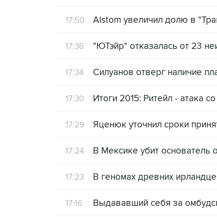
Alstom увеличил долю в "Тр
17:50
"ЮТэйр" отказалась от 23 
17:36
Силуанов отверг наличие пл
17:34
Итоги 2015: Ритейл - атака с
17:30
Яценюк уточнил сроки приня
17:29
В Мексике убит основатель 
17:24
В геномах древних ирландце
17:23
Выдававший себя за омбудсм
17:16