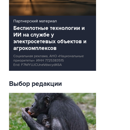
Партнерский материал
Беспилотные технологии и
ИИ на службе у
электросетевых объектов и
агрокомплексов
Социальная реклама, АНО «Национальные
приоритеты».
ИНН 7725383515
Erid: F7NfYUJCUneVdwcydK6A
Выбор редакции