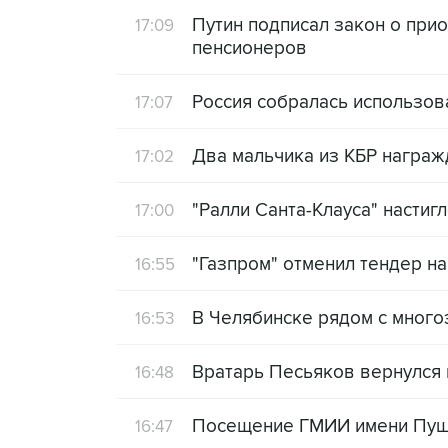
Путин подписал закон о при
17:09
пенсионеров
Россия собралась использов
17:07
Два мальчика из КБР награ
17:02
"Ралли Санта-Клауса" настиг
17:00
"Газпром" отменил тендер н
16:55
В Челябинске рядом с много
16:53
Вратарь Песьяков вернулся и
16:48
Посещение ГМИИ имени Пушк
16:47