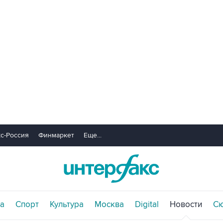
с-Россия
Финмаркет
Еще...
а
Спорт
Культура
Москва
Digital
Новости
С