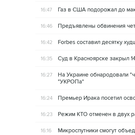
Газ в США подорожал до мак
16:47
Предъявлены обвинения чет
16:46
Forbes составил десятку ху
16:42
Суд в Красноярске закрыл 1
16:35
На Украине обнародовали "ч
16:27
"УКРОПа"
Премьер Ирака посетил осв
16:24
Режим КТО отменен в двух р
16:23
Микроспутники смогут объед
16:16