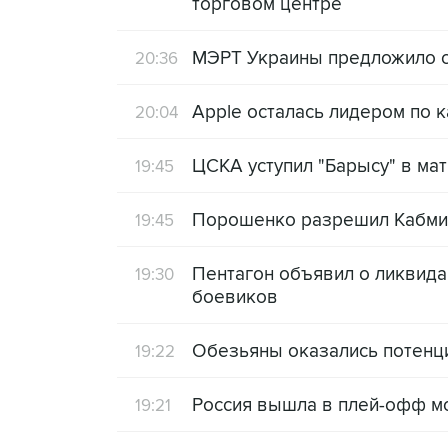
торговом центре
МЭРТ Украины предложило св
20:36
Apple осталась лидером по 
20:04
ЦСКА уступил "Барысу" в ма
19:45
Порошенко разрешил Кабмин
19:45
Пентагон объявил о ликвида
19:30
боевиков
Обезьяны оказались потенц
19:22
Россия вышла в плей-офф м
19:21