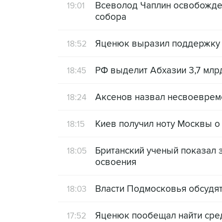
Всеволод Чаплин освобожде
19:01
собора
Яценюк выразил поддержку
18:52
РФ выделит Абхазии 3,7 млр
18:45
Аксенов назвал несвоеврем
18:24
Киев получил ноту Москвы о
18:15
Британский ученый показал з
18:05
освоения
Власти Подмосковья обсудят 
18:03
Яценюк пообещал найти сред
17:52