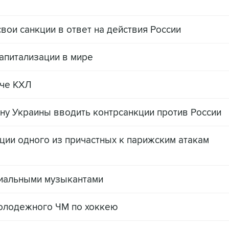
ои санкции в ответ на действия России
капитализации в мире
тче КХЛ
у Украины вводить контрсанкции против России
ции одного из причастных к парижским атакам
иальными музыкантами
олодежного ЧМ по хоккею