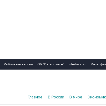
Мобильная версия
Об "Интерфаксе"
Interfax.com
Интерфак
Главное
В России
В мире
Экономик