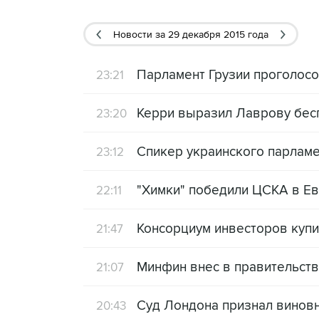
Новости
за 29 декабря 2015 года
Парламент Грузии проголос
23:21
Керри выразил Лаврову бес
23:20
Спикер украинского парламе
23:12
"Химки" победили ЦСКА в Е
22:11
Консорциум инвесторов купил
21:47
Минфин внес в правительств
21:07
Суд Лондона признал виновн
20:43