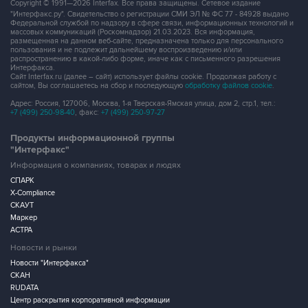
Copyright © 1991—2026 Interfax. Все права защищены. Сетевое издание
"Интерфакс.ру". Свидетельство о регистрации СМИ ЭЛ № ФС 77 - 84928 выдано
Федеральной службой по надзору в сфере связи, информационных технологий и
массовых коммуникаций (Роскомнадзор) 21.03.2023. Вся информация,
размещенная на данном веб-сайте, предназначена только для персонального
пользования и не подлежит дальнейшему воспроизведению и/или
распространению в какой-либо форме, иначе как с письменного разрешения
Интерфакса.
Сайт Interfax.ru (далее – сайт) использует файлы cookie. Продолжая работу с
сайтом, Вы соглашаетесь на сбор и последующую
обработку файлов cookie
.
Адрес: Россия, 127006, Москва, 1-я Тверская-Ямская улица, дом 2, стр.1, тел.:
+7 (499) 250-98-40
, факс:
+7 (499) 250-97-27
Продукты информационной группы
"Интерфакс"
Информация о компаниях, товарах и людях
СПАРК
X-Compliance
СКАУТ
Маркер
АСТРА
Новости и рынки
Новости "Интерфакса"
СКАН
RUDATA
Центр раскрытия корпоративной информации