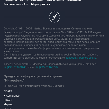
Реклама на сайте
Мероприятия
Copyright © 1991—2026 Interfax. Все права защищены. Сетевое издание
"Интерфакс.ру". Свидетельство о регистрации СМИ ЭЛ № ФС 77 - 84928 выдано
Федеральной службой по надзору в сфере связи, информационных технологий и
массовых коммуникаций (Роскомнадзор) 21.03.2023. Вся информация,
размещенная на данном веб-сайте, предназначена только для персонального
пользования и не подлежит дальнейшему воспроизведению и/или
распространению в какой-либо форме, иначе как с письменного разрешения
Интерфакса.
Сайт Interfax.ru (далее – сайт) использует файлы cookie. Продолжая работу с
сайтом, Вы соглашаетесь на сбор и последующую
обработку файлов cookie
.
Адрес: Россия, 127006, Москва, 1-я Тверская-Ямская улица, дом 2, стр.1, тел.:
+7 (499) 250-98-40
, факс:
+7 (499) 250-97-27
Продукты информационной группы
"Интерфакс"
Информация о компаниях, товарах и людях
СПАРК
X-Compliance
СКАУТ
Маркер
АСТРА