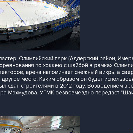
астер, Олимпийский парк (Адлерский район, Имере
соревнования по хоккею с шайбой в рамках Олимпий
итекторов, арена напоминает снежный вихрь, а све
другое место. Каким образом он будет использова
ыл сдан строителями в 2012 году. Возведением ар
ара Махмудова. УГМК безвозмездно передаст "Шай