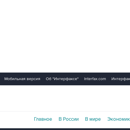
Мобильная версия
Об "Интерфаксе"
Interfax.com
Интерфак
Главное
В России
В мире
Экономик