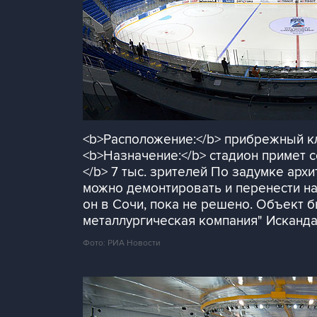
<b>Расположение:</b> прибрежный кл
<b>Назначение:</b> стадион примет 
</b> 7 тыс. зрителей По задумке арх
можно демонтировать и перенести на 
он в Сочи, пока не решено. Объект б
металлургическая компания" Исканд
Фото: РИА Новости