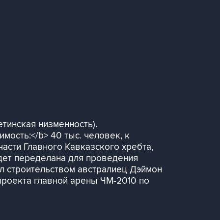
тинская низменность).
мость:</b> 40 тыс. человек, к
части Главного Кавказского хребта,
удет переделана для проведения
ил строительством австралиец Дэймон
проекта главной арены ЧМ-2010 по