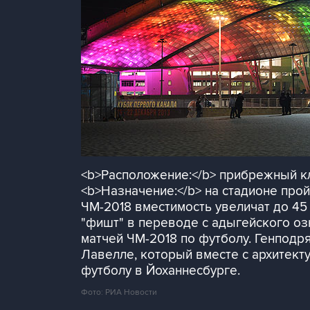
<b>Расположение:</b> прибрежный кл
<b>Назначение:</b> на стадионе прой
ЧМ-2018 вместимость увеличат до 45 
"фишт" в переводе с адыгейского оз
матчей ЧМ-2018 по футболу. Генподр
Лавелле, который вместе с архитект
футболу в Йоханнесбурге.
Фото: РИА Новости