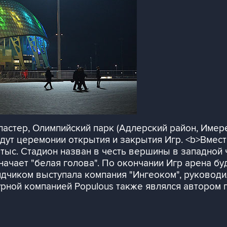
астер, Олимпийский парк (Адлерский район, Имере
дут церемонии открытия и закрытия Игр. <b>Вмести
тыс. Стадион назван в честь вершины в западной 
начает "белая голова". По окончании Игр арена б
ядчиком выступала компания "Ингеоком", руковод
урной компанией Populous также являлся автором 