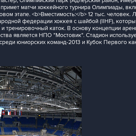
астер, Олимпийский парк (Адлерский район, Имере
примет матчи хоккейного турнира Олимпиады, включ
овом этапе. <b>Вместимость:</b> 12 тыс. человек
родной федерации хоккея с шайбой (IIHF), котор
 и тренировочный каток. В основу концепции аре
тва является НПО "Мостовик". Стадион используетс
среди юниорских команд-2013 и Кубок Первого ка