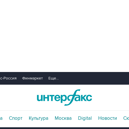
с-Россия
Финмаркет
Еще...
а
Спорт
Культура
Москва
Digital
Новости
С