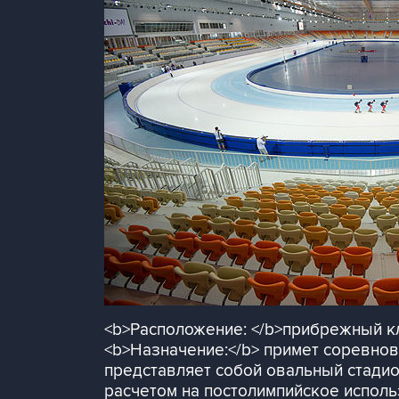
<b>Расположение: </b>прибрежный кл
<b>Назначение:</b> примет соревнова
представляет собой овальный стадио
расчетом на постолимпийское использ