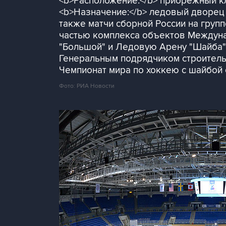
<b>Расположение:</b> прибрежный кл
<b>Назначение:</b> ледовый дворец 
также матчи сборной России на групп
частью комплекса объектов Междуна
"Большой" и Ледовую Арену "Шайба"
Генеральным подрядчиком строительс
Чемпионат мира по хоккею с шайбой 
Фото: РИА Новости