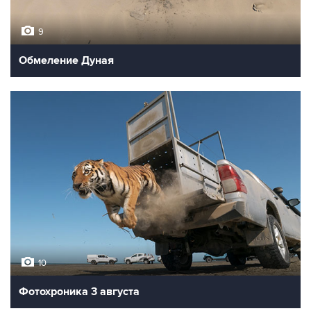
9
Обмеление Дуная
10
Фотохроника 3 августа