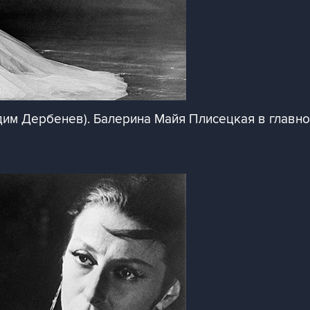
им Дербенев). Балерина Майя Плисецкая в главной