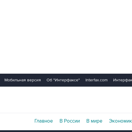
Мобильная версия
Об "Интерфаксе"
Interfax.com
Интерфак
Главное
В России
В мире
Экономик