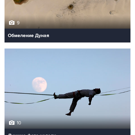
9
Обмеление Дуная
10