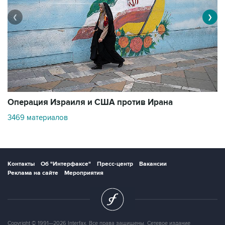
❮
❯
В
Операция Израиля и США против Ирана
1
3469 материалов
Контакты
Об "Интерфаксе"
Пресс-центр
Вакансии
Реклама на сайте
Мероприятия
Copyright © 1991—2026 Interfax. Все права защищены. Сетевое издание