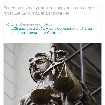
Ранее он был осужден за коррупцию по делу экс-
помощницы Аркадия Дворковича
Есть обновление от 09:53
→
ФСБ раскрыла фабулу дела осужденного в РФ за
шпионаж американца Спектора