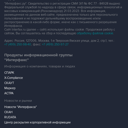
"Интерфакс.ру". Свидетельство о регистрации СМИ ЭЛ № ФС 77 - 84928 выдано
Федеральной службой по надзору в сфере связи, информационных технологий и
массовых коммуникаций (Роскомнадзор) 21.03.2023. Вся информация,
размещенная на данном веб-сайте, предназначена только для персонального
пользования и не подлежит дальнейшему воспроизведению и/или
распространению в какой-либо форме, иначе как с письменного разрешения
Интерфакса.
Сайт Interfax.ru (далее – сайт) использует файлы cookie. Продолжая работу с
сайтом, Вы соглашаетесь на сбор и последующую
обработку файлов cookie
.
Адрес: Россия, 127006, Москва, 1-я Тверская-Ямская улица, дом 2, стр.1, тел.:
+7 (499) 250-98-40
, факс:
+7 (499) 250-97-27
Продукты информационной группы
"Интерфакс"
Информация о компаниях, товарах и людях
СПАРК
X-Compliance
СКАУТ
Маркер
АСТРА
Новости и рынки
Новости "Интерфакса"
СКАН
RUDATA
Центр раскрытия корпоративной информации