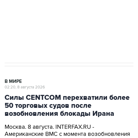
электросетевых объектов и агрокомплексов
Социальная реклама, АНО «Национальные приоритеты».
ИНН 7725383515 Erid: F7NfYUJCUneVdwcydK6A
Кабмин РФ разрешил до 1 июля 2027 года
импорт, выпуск и обращение бензина Евро 2,
Евро 3, Евро 4
В МИРЕ
02:20, 8 августа 2026
Силы CENTCOM перехватили более
50 торговых судов после
возобновления блокады Ирана
Москва. 8 августа. INTERFAX.RU -
Американские ВМС с момента возобновления