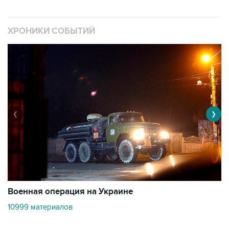
ХРОНИКИ СОБЫТИЙ
❮
❯
Военная операция на Украине
О
10999 материалов
3