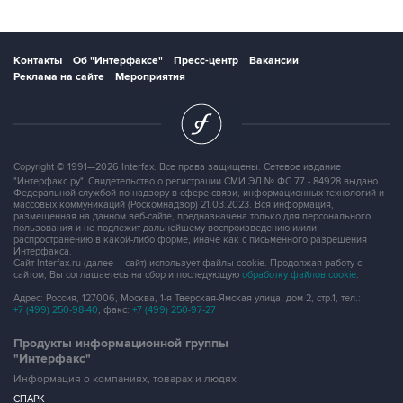
Контакты
Об "Интерфаксе"
Пресс-центр
Вакансии
Реклама на сайте
Мероприятия
Copyright © 1991—2026 Interfax. Все права защищены. Сетевое издание
"Интерфакс.ру". Свидетельство о регистрации СМИ ЭЛ № ФС 77 - 84928 выдано
Федеральной службой по надзору в сфере связи, информационных технологий и
массовых коммуникаций (Роскомнадзор) 21.03.2023. Вся информация,
размещенная на данном веб-сайте, предназначена только для персонального
пользования и не подлежит дальнейшему воспроизведению и/или
распространению в какой-либо форме, иначе как с письменного разрешения
Интерфакса.
Сайт Interfax.ru (далее – сайт) использует файлы cookie. Продолжая работу с
сайтом, Вы соглашаетесь на сбор и последующую
обработку файлов cookie
.
Адрес: Россия, 127006, Москва, 1-я Тверская-Ямская улица, дом 2, стр.1, тел.:
+7 (499) 250-98-40
, факс:
+7 (499) 250-97-27
Продукты информационной группы
"Интерфакс"
Информация о компаниях, товарах и людях
СПАРК