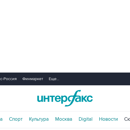
с-Россия
Финмаркет
Еще...
а
Спорт
Культура
Москва
Digital
Новости
С