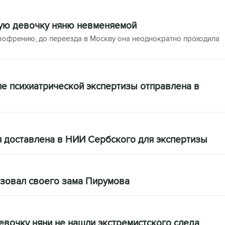
ую девочку няню невменяемой
зофрению, до переезда в Москву она неоднократно проходила
е психиатрической экспертизы отправлена в
я доставлена в НИИ Сербского для экспертизы
зовал своего зама Пирумова
9
евочку няни не нашли экстремистского следа