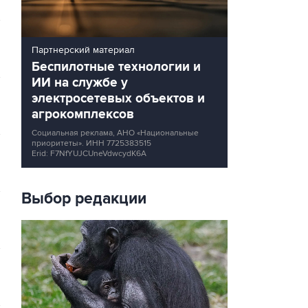
Партнерский материал
Беспилотные технологии и
ИИ на службе у
электросетевых объектов и
агрокомплексов
Социальная реклама, АНО «Национальные
приоритеты».
ИНН 7725383515
Erid: F7NfYUJCUneVdwcydK6A
Выбор редакции