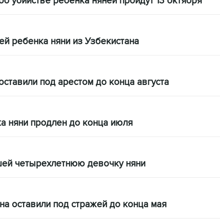
б убийстве ребенка няней пройдут 13 октября
ей ребенка няни из Узбекистана
ставили под арестом до конца августа
а няни продлен до конца июля
шей четырехлетнюю девочку няни
а оставили под стражей до конца мая