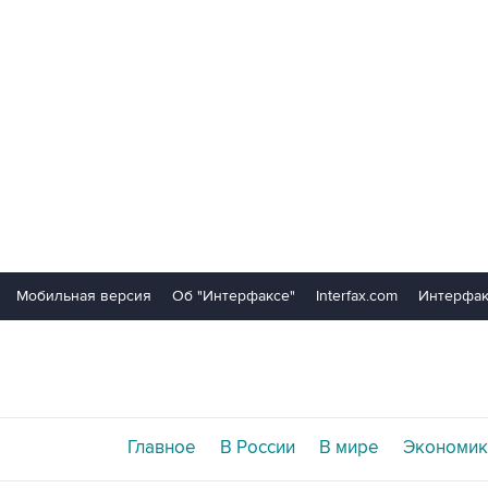
Мобильная версия
Об "Интерфаксе"
Interfax.com
Интерфак
Главное
В России
В мире
Экономик