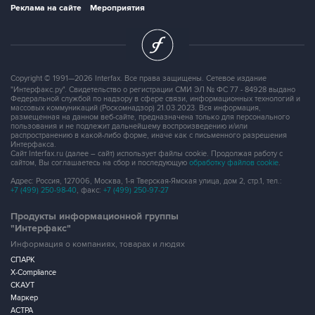
Реклама на сайте
Мероприятия
Copyright © 1991—2026 Interfax. Все права защищены. Сетевое издание
"Интерфакс.ру". Свидетельство о регистрации СМИ ЭЛ № ФС 77 - 84928 выдано
Федеральной службой по надзору в сфере связи, информационных технологий и
массовых коммуникаций (Роскомнадзор) 21.03.2023. Вся информация,
размещенная на данном веб-сайте, предназначена только для персонального
пользования и не подлежит дальнейшему воспроизведению и/или
распространению в какой-либо форме, иначе как с письменного разрешения
Интерфакса.
Сайт Interfax.ru (далее – сайт) использует файлы cookie. Продолжая работу с
сайтом, Вы соглашаетесь на сбор и последующую
обработку файлов cookie
.
Адрес: Россия, 127006, Москва, 1-я Тверская-Ямская улица, дом 2, стр.1, тел.:
+7 (499) 250-98-40
, факс:
+7 (499) 250-97-27
Продукты информационной группы
"Интерфакс"
Информация о компаниях, товарах и людях
СПАРК
X-Compliance
СКАУТ
Маркер
АСТРА