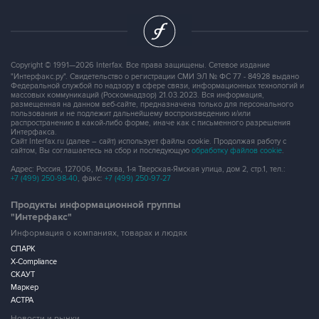
Copyright © 1991—2026 Interfax. Все права защищены. Сетевое издание
"Интерфакс.ру". Свидетельство о регистрации СМИ ЭЛ № ФС 77 - 84928 выдано
Федеральной службой по надзору в сфере связи, информационных технологий и
массовых коммуникаций (Роскомнадзор) 21.03.2023. Вся информация,
размещенная на данном веб-сайте, предназначена только для персонального
пользования и не подлежит дальнейшему воспроизведению и/или
распространению в какой-либо форме, иначе как с письменного разрешения
Интерфакса.
Сайт Interfax.ru (далее – сайт) использует файлы cookie. Продолжая работу с
сайтом, Вы соглашаетесь на сбор и последующую
обработку файлов cookie
.
Адрес: Россия, 127006, Москва, 1-я Тверская-Ямская улица, дом 2, стр.1, тел.:
+7 (499) 250-98-40
, факс:
+7 (499) 250-97-27
Продукты информационной группы
"Интерфакс"
Информация о компаниях, товарах и людях
СПАРК
X-Compliance
СКАУТ
Маркер
АСТРА
Новости и рынки