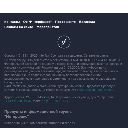
Контакты
Об "Интерфаксе"
Пресс-центр
Вакансии
Реклама на сайте
Мероприятия
Copyright © 1991—2026 Interfax. Все права защищены. Сетевое издание
"Интерфакс.ру". Свидетельство о регистрации СМИ ЭЛ № ФС 77 - 84928 выдано
Федеральной службой по надзору в сфере связи, информационных технологий и
массовых коммуникаций (Роскомнадзор) 21.03.2023. Вся информация,
размещенная на данном веб-сайте, предназначена только для персонального
пользования и не подлежит дальнейшему воспроизведению и/или
распространению в какой-либо форме, иначе как с письменного разрешения
Интерфакса.
Сайт Interfax.ru (далее – сайт) использует файлы cookie. Продолжая работу с
сайтом, Вы соглашаетесь на сбор и последующую
обработку файлов cookie
.
Адрес: Россия, 127006, Москва, 1-я Тверская-Ямская улица, дом 2, стр.1, тел.:
+7 (499) 250-98-40
, факс:
+7 (499) 250-97-27
Продукты информационной группы
"Интерфакс"
Информация о компаниях, товарах и людях