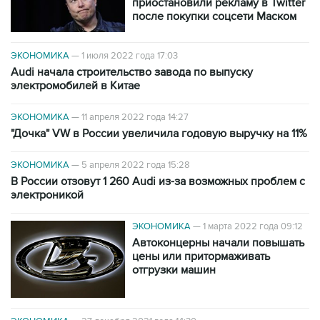
приостановили рекламу в Twitter
после покупки соцсети Маском
ЭКОНОМИКА
—
1 июля 2022 года 17:03
Audi начала строительство завода по выпуску
электромобилей в Китае
ЭКОНОМИКА
—
11 апреля 2022 года 14:27
"Дочка" VW в России увеличила годовую выручку на 11%
ЭКОНОМИКА
—
5 апреля 2022 года 15:28
В России отзовут 1 260 Audi из-за возможных проблем с
электроникой
ЭКОНОМИКА
—
1 марта 2022 года 09:12
Автоконцерны начали повышать
цены или притормаживать
отгрузки машин