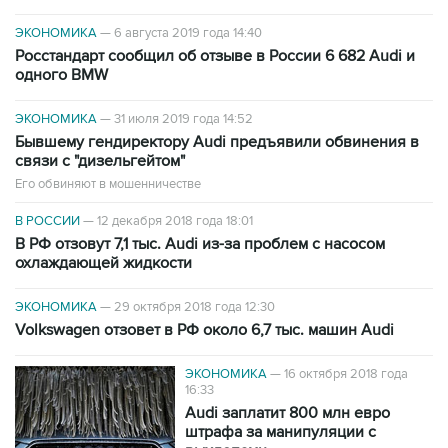
ЭКОНОМИКА
—
6 августа 2019 года 14:40
Росстандарт сообщил об отзыве в России 6 682 Audi и
одного BMW
ЭКОНОМИКА
—
31 июля 2019 года 14:52
Бывшему гендиректору Audi предъявили обвинения в
связи с "дизельгейтом"
Его обвиняют в мошенничестве
В РОССИИ
—
12 декабря 2018 года 18:01
В РФ отзовут 7,1 тыс. Audi из-за проблем с насосом
охлаждающей жидкости
ЭКОНОМИКА
—
29 октября 2018 года 12:30
Volkswagen отзовет в РФ около 6,7 тыс. машин Audi
ЭКОНОМИКА
—
16 октября 2018 года
16:33
Audi заплатит 800 млн евро
штрафа за манипуляции с