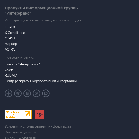
Продукты информационной группы
"Интерфакс"
Информация о компаниях, товарах и людях
СПАРК
X-Compliance
СКАУТ
Маркер
АСТРА
Новости и рынки
Новости "Интерфакса"
СКАН
RUDATA
Центр раскрытия корпоративной информации
Условия использования информации
Выходные данные
Дизайн – Motka.ru