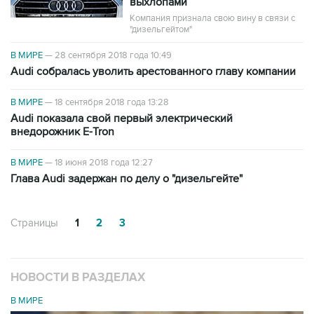
выхлопами
Компания признала свою вину в связи с
"дизельгейтом"
В МИРЕ
—
28 сентября 2018 года 10:49
Audi собралась уволить арестованного главу компании
В МИРЕ
—
18 сентября 2018 года 13:28
Audi показала свой первый электрический
внедорожник E-Tron
В МИРЕ
—
18 июня 2018 года 12:27
Глава Audi задержан по делу о "дизельгейте"
Страницы
1
2
3
НОВОСТИ В РАЗДЕЛАХ
В МИРЕ