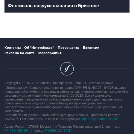
Фестиваль воздухоплавания в Бристоле
Контакты
Об "Интерфаксе"
Пресс-центр
Вакансии
Реклама на сайте
Мероприятия
Copyright © 1991—2026 Interfax. Все права защищены. Сетевое издание
"Интерфакс.ру". Свидетельство о регистрации СМИ ЭЛ № ФС 77 - 84928 выдано
Федеральной службой по надзору в сфере связи, информационных технологий и
массовых коммуникаций (Роскомнадзор) 21.03.2023. Вся информация,
размещенная на данном веб-сайте, предназначена только для персонального
пользования и не подлежит дальнейшему воспроизведению и/или
распространению в какой-либо форме, иначе как с письменного разрешения
Интерфакса.
Сайт Interfax.ru (далее – сайт) использует файлы cookie. Продолжая работу с
сайтом, Вы соглашаетесь на сбор и последующую
обработку файлов cookie
.
Адрес: Россия, 127006, Москва, 1-я Тверская-Ямская улица, дом 2, стр.1, тел.:
+7 (499) 250-98-40
, факс:
+7 (499) 250-97-27