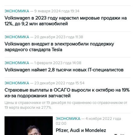
ЭКОНОМИКА
—
9 января 2024 года 19:34
Volkswagen в 2023 году нарастил мировые продажи на
12%, до 9,2 млн автомобилей
ЭКОНОМИКА
—
20 декабря 2023 года 11:38
Volkswagen внедрит в электромобили поддержку
зарядного стандарта Tesla
ЭКОНОМИКА
—
1 февраля 2023 года 14:08
Volkswagen наймет 2,8 тысячи новых IT-специалистов
ЭКОНОМИКА
—
23 декабря 2022 года 15:54
Страховые выплаты в ОСАГО выросли к октябрю на 19%
из-за подорожания запчастей
Цены в справочнике от 19 декабря по сравнению со справочником от
19 марта выросли на 27,7%.
ЭКОНОМИКА
—
4 ноября 2022 года
02:00
Pfizer, Audi и Mondelez