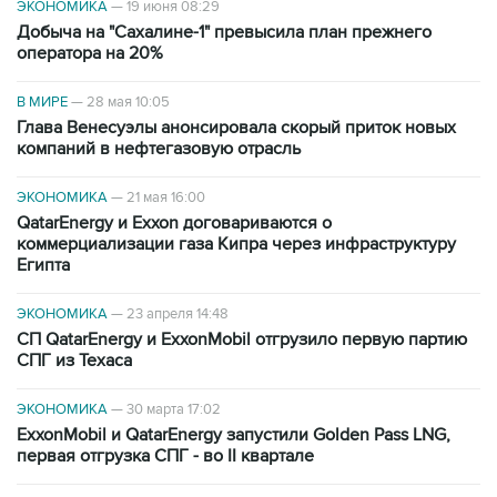
ЭКОНОМИКА
—
19 июня 08:29
Добыча на "Сахалине-1" превысила план прежнего
оператора на 20%
В МИРЕ
—
28 мая 10:05
Глава Венесуэлы анонсировала скорый приток новых
компаний в нефтегазовую отрасль
ЭКОНОМИКА
—
21 мая 16:00
QatarEnergy и Exxon договариваются о
коммерциализации газа Кипра через инфраструктуру
Египта
ЭКОНОМИКА
—
23 апреля 14:48
СП QatarEnergy и ExxonMobil отгрузило первую партию
СПГ из Техаса
ЭКОНОМИКА
—
30 марта 17:02
ExxonMobil и QatarEnergy запустили Golden Pass LNG,
первая отгрузка СПГ - во II квартале