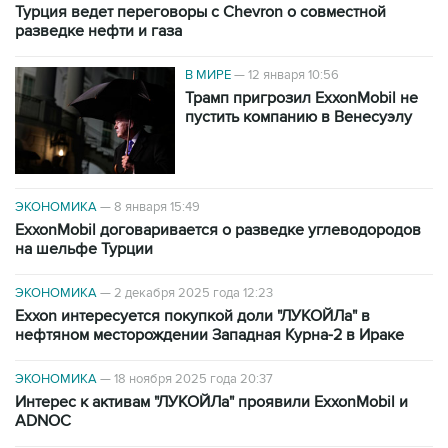
Турция ведет переговоры c Chevron о совместной
разведке нефти и газа
В МИРЕ
—
12 января 10:56
Трамп пригрозил ExxonMobil не
пустить компанию в Венесуэлу
ЭКОНОМИКА
—
8 января 15:49
ExxonMobil договаривается о разведке углеводородов
на шельфе Турции
ЭКОНОМИКА
—
2 декабря 2025 года 12:23
Exxon интересуется покупкой доли "ЛУКОЙЛа" в
нефтяном месторождении Западная Курна-2 в Ираке
ЭКОНОМИКА
—
18 ноября 2025 года 20:37
Интерес к активам "ЛУКОЙЛа" проявили ExxonMobil и
ADNOC