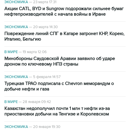
ЭКОНОМИКА
—
23 марта 17:31
Акции CATL, BYD и Sungrow подорожали сильнее бумаг
нефтепроизводителей с начала войны в Иране
ЭКОНОМИКА
—
20 марта 14:30
Повреждение линий СПГ в Катаре затронет КНР, Корею,
Италию, Бельгию
В МИРЕ
—
19 марта 12:06
Минобороны Саудовской Аравии заявило об ударе
дроном по ключевому НПЗ страны
ЭКОНОМИКА
—
5 февраля 14:57
Турецкая TPAO подписала с Chevron меморандум о
добыче нефти и газа
В МИРЕ
—
28 января 09:42
Казахстан недополучил почти 1 млн т нефти из-за
приостановки добычи на Тенгизе и Королевском
ЭКОНОМИКА
—
20 января 19:30