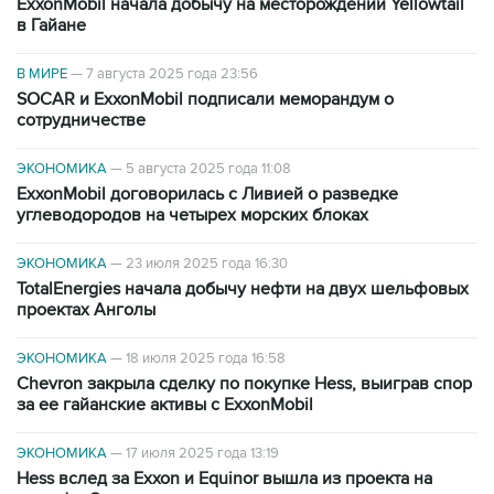
ExxonMobil начала добычу на месторождении Yellowtail
в Гайане
В МИРЕ
—
7 августа 2025 года 23:56
SOCAR и ExxonMobil подписали меморандум о
сотрудничестве
ЭКОНОМИКА
—
5 августа 2025 года 11:08
ExxonMobil договорилась с Ливией о разведке
углеводородов на четырех морских блоках
ЭКОНОМИКА
—
23 июля 2025 года 16:30
TotalEnergies начала добычу нефти на двух шельфовых
проектах Анголы
ЭКОНОМИКА
—
18 июля 2025 года 16:58
Chevron закрыла сделку по покупке Hess, выиграв спор
за ее гайанские активы с ExxonMobil
ЭКОНОМИКА
—
17 июля 2025 года 13:19
Hess вслед за Exxon и Equinor вышла из проекта на