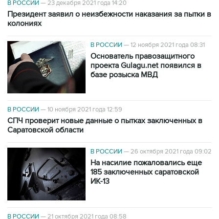
В РОССИИ
—
23 декабря 2021 года 14:20
Президент заявил о неизбежности наказания за пытки в
колониях
В РОССИИ
—
12 ноября 2021 года 08:31
Основатель правозащитного
проекта Gulagu.net появился в
базе розыска МВД
В РОССИИ
—
10 ноября 2021 года 12:59
СПЧ проверит новые данные о пытках заключенных в
Саратовской области
В РОССИИ
—
26 октября 2021 года 09:02
На насилие пожаловались еще
185 заключенных саратовской
ИК-13
В РОССИИ
—
21 октября 2021 года 08:58