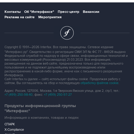
Контакты
Об "Интерфаксе"
Пресс-центр
Вакансии
Реклама на сайте
Мероприятия
Copyright © 1991—2026 Interfax. Все права защищены. Сетевое издание
"Интерфакс.ру". Свидетельство о регистрации СМИ ЭЛ № ФС 77 - 84928 выдано
Федеральной службой по надзору в сфере связи, информационных технологий и
массовых коммуникаций (Роскомнадзор) 21.03.2023. Вся информация,
размещенная на данном веб-сайте, предназначена только для персонального
пользования и не подлежит дальнейшему воспроизведению и/или
распространению в какой-либо форме, иначе как с письменного разрешения
Интерфакса.
Сайт Interfax.ru (далее – сайт) использует файлы cookie. Продолжая работу с
сайтом, Вы соглашаетесь на сбор и последующую
обработку файлов cookie
.
Адрес: Россия, 127006, Москва, 1-я Тверская-Ямская улица, дом 2, стр.1, тел.:
+7 (499) 250-98-40
, факс:
+7 (499) 250-97-27
Продукты информационной группы
"Интерфакс"
Информация о компаниях, товарах и людях
СПАРК
X-Compliance