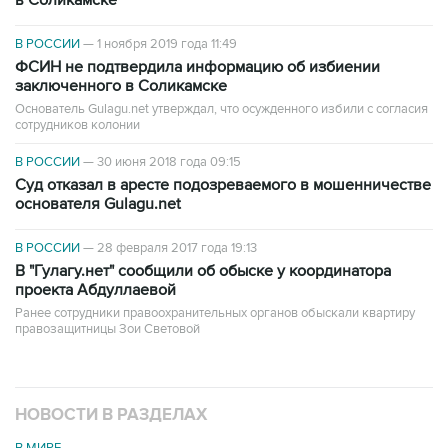
В РОССИИ
—
1 ноября 2019 года 11:49
ФСИН не подтвердила информацию об избиении
заключенного в Соликамске
Основатель Gulagu.net утверждал, что осужденного избили с согласия
сотрудников колонии
В РОССИИ
—
30 июня 2018 года 09:15
Суд отказал в аресте подозреваемого в мошенничестве
основателя Gulagu.net
В РОССИИ
—
28 февраля 2017 года 19:13
В "Гулагу.нет" сообщили об обыске у координатора
проекта Абдуллаевой
Ранее сотрудники правоохранительных органов обыскали квартиру
правозащитницы Зои Световой
НОВОСТИ В РАЗДЕЛАХ
В МИРЕ