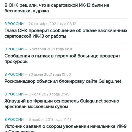
В ОНК решили, что в саратовской ИК-13 были не
беспорядки, а драка
В РОССИИ
—
20 октября 2021 года 08:12
Глава ОНК проверит сообщение об отказе заключенных
саратовской ИК-13 от работы
В РОССИИ
—
5 октября 2021 года 14:30
Сообщения о пытках в тюремной больнице проверят
прокуроры
В РОССИИ
—
30 июля 2021 года 19:50
Роскомнадзор объяснил блокировку сайта Gulagu.net
В РОССИИ
—
3 июля 2020 года 21:49
Живущий во Франции основатель Gulagu.net заочно
арестован московским судом
В РОССИИ
—
6 ноября 2019 года 14:41
Источник заявил о скором увольнении начальника ИК-9
в Соликамске