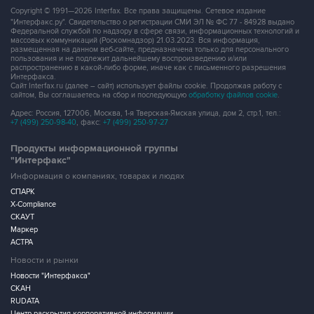
Copyright © 1991—2026 Interfax. Все права защищены. Сетевое издание
"Интерфакс.ру". Свидетельство о регистрации СМИ ЭЛ № ФС 77 - 84928 выдано
Федеральной службой по надзору в сфере связи, информационных технологий и
массовых коммуникаций (Роскомнадзор) 21.03.2023. Вся информация,
размещенная на данном веб-сайте, предназначена только для персонального
пользования и не подлежит дальнейшему воспроизведению и/или
распространению в какой-либо форме, иначе как с письменного разрешения
Интерфакса.
Сайт Interfax.ru (далее – сайт) использует файлы cookie. Продолжая работу с
сайтом, Вы соглашаетесь на сбор и последующую
обработку файлов cookie
.
Адрес: Россия, 127006, Москва, 1-я Тверская-Ямская улица, дом 2, стр.1, тел.:
+7 (499) 250-98-40
, факс:
+7 (499) 250-97-27
Продукты информационной группы
"Интерфакс"
Информация о компаниях, товарах и людях
СПАРК
X-Compliance
СКАУТ
Маркер
АСТРА
Новости и рынки
Новости "Интерфакса"
СКАН
RUDATA
Центр раскрытия корпоративной информации