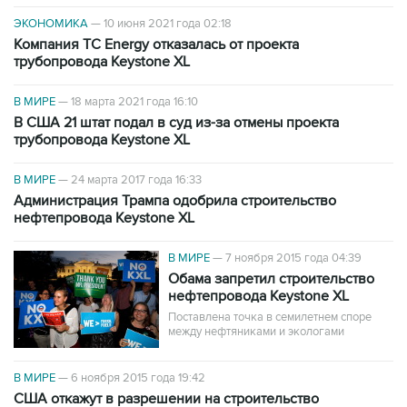
ЭКОНОМИКА
—
10 июня 2021 года 02:18
Компания TC Energy отказалась от проекта
трубопровода Keystone XL
В МИРЕ
—
18 марта 2021 года 16:10
В США 21 штат подал в суд из-за отмены проекта
трубопровода Keystone XL
В МИРЕ
—
24 марта 2017 года 16:33
Администрация Трампа одобрила строительство
нефтепровода Keystone XL
В МИРЕ
—
7 ноября 2015 года 04:39
Обама запретил строительство
нефтепровода Keystone XL
Поставлена точка в семилетнем споре
между нефтяниками и экологами
В МИРЕ
—
6 ноября 2015 года 19:42
США откажут в разрешении на строительство