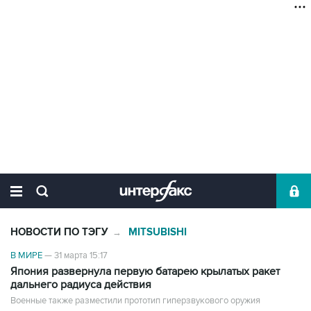
НОВОСТИ ПО ТЭГУ
MITSUBISHI
→
В МИРЕ
—
31 марта 15:17
Япония развернула первую батарею крылатых ракет
дальнего радиуса действия
Военные также разместили прототип гиперзвукового оружия