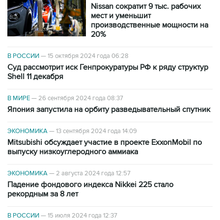
Nissan сократит 9 тыс. рабочих
мест и уменьшит
производственные мощности на
20%
В РОССИИ
—
15 октября 2024 года 06:28
Суд рассмотрит иск Генпрокуратуры РФ к ряду структур
Shell 11 декабря
В МИРЕ
—
26 сентября 2024 года 08:37
Япония запустила на орбиту разведывательный спутник
ЭКОНОМИКА
—
13 сентября 2024 года 14:09
Mitsubishi обсуждает участие в проекте ExxonMobil по
выпуску низкоуглеродного аммиака
ЭКОНОМИКА
—
2 августа 2024 года 12:57
Падение фондового индекса Nikkei 225 стало
рекордным за 8 лет
В РОССИИ
—
15 июля 2024 года 12:37