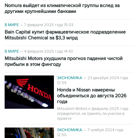
Nomura выйдет из климатической группы вслед за
другими крупнейшими банками
В МИРЕ
—
7 февраля 2025 года 15:03
Bain Capital купит фармацевтическое подразделение
Mitsubishi Chemical за $3,3 млрд
В МИРЕ
—
4 февраля 2025 года 14:43
Mitsubishi Motors ухудшила прогноз падения чистой
прибыли в этом фингоду
ЭКОНОМИКА
—
23 декабря 2024 года
12:54
Honda и Nissan намерены
объединиться до августа 2026
года
Mitsubishi Motors к февралю 2025 года
определится, не принять ли участие в
проекте
ЭКОНОМИКА
—
7 ноября 2024 года
12:50