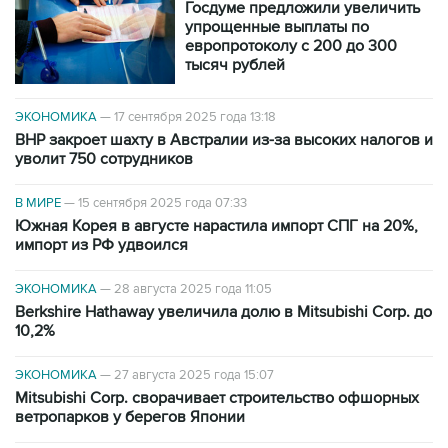
Госдуме предложили увеличить
упрощенные выплаты по
европротоколу с 200 до 300
тысяч рублей
ЭКОНОМИКА
—
17 сентября 2025 года 13:18
BHP закроет шахту в Австралии из-за высоких налогов и
уволит 750 сотрудников
В МИРЕ
—
15 сентября 2025 года 07:33
Южная Корея в августе нарастила импорт СПГ на 20%,
импорт из РФ удвоился
ЭКОНОМИКА
—
28 августа 2025 года 11:05
Berkshire Hathaway увеличила долю в Mitsubishi Corp. до
10,2%
ЭКОНОМИКА
—
27 августа 2025 года 15:07
Mitsubishi Corp. сворачивает строительство офшорных
ветропарков у берегов Японии