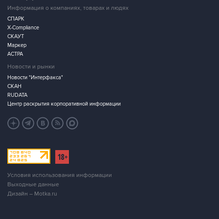
Информация о компаниях, товарах и людях
СПАРК
X-Compliance
СКАУТ
Маркер
АСТРА
Новости и рынки
Новости "Интерфакса"
СКАН
RUDATA
Центр раскрытия корпоративной информации
Условия использования информации
Выходные данные
Дизайн – Motka.ru