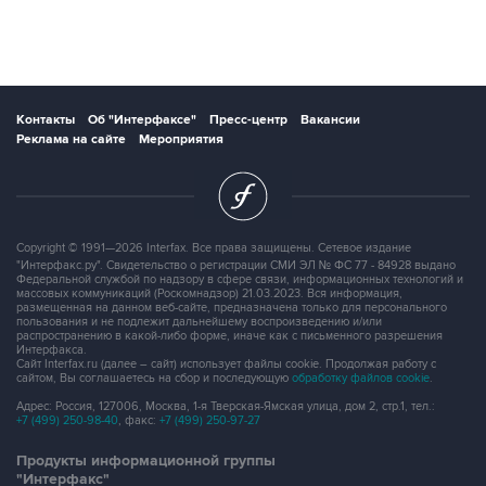
Контакты
Об "Интерфаксе"
Пресс-центр
Вакансии
Реклама на сайте
Мероприятия
Copyright © 1991—2026 Interfax. Все права защищены. Сетевое издание
"Интерфакс.ру". Свидетельство о регистрации СМИ ЭЛ № ФС 77 - 84928 выдано
Федеральной службой по надзору в сфере связи, информационных технологий и
массовых коммуникаций (Роскомнадзор) 21.03.2023. Вся информация,
размещенная на данном веб-сайте, предназначена только для персонального
пользования и не подлежит дальнейшему воспроизведению и/или
распространению в какой-либо форме, иначе как с письменного разрешения
Интерфакса.
Сайт Interfax.ru (далее – сайт) использует файлы cookie. Продолжая работу с
сайтом, Вы соглашаетесь на сбор и последующую
обработку файлов cookie
.
Адрес: Россия, 127006, Москва, 1-я Тверская-Ямская улица, дом 2, стр.1, тел.:
+7 (499) 250-98-40
, факс:
+7 (499) 250-97-27
Продукты информационной группы
"Интерфакс"