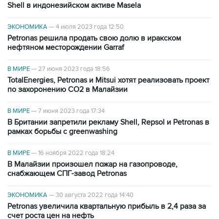
Shell в индонезийском активе Masela
ЭКОНОМИКА
—
4 июля 2023 года 12:50
Petronas решила продать свою долю в иракском
нефтяном месторождении Garraf
В МИРЕ
—
27 июня 2023 года 18:56
TotalEnergies, Petronas и Mitsui хотят реализовать проект
по захоронению СО2 в Малайзии
В МИРЕ
—
7 июня 2023 года 17:34
В Британии запретили рекламу Shell, Repsol и Petronas в
рамках борьбы с greenwashing
В МИРЕ
—
16 ноября 2022 года 18:24
В Малайзии произошел пожар на газопроводе,
снабжающем СПГ-завод Petronas
ЭКОНОМИКА
—
30 августа 2022 года 14:40
Petronas увеличила квартальную прибыль в 2,4 раза за
счет роста цен на нефть