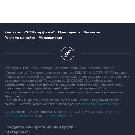
Контакты
Об "Интерфаксе"
Пресс-центр
Вакансии
Реклама на сайте
Мероприятия
Copyright © 1991—2026 Interfax. Все права защищены. Сетевое издание
"Интерфакс.ру". Свидетельство о регистрации СМИ ЭЛ № ФС 77 - 84928 выдано
Федеральной службой по надзору в сфере связи, информационных технологий и
массовых коммуникаций (Роскомнадзор) 21.03.2023. Вся информация,
размещенная на данном веб-сайте, предназначена только для персонального
пользования и не подлежит дальнейшему воспроизведению и/или
распространению в какой-либо форме, иначе как с письменного разрешения
Интерфакса.
Сайт Interfax.ru (далее – сайт) использует файлы cookie. Продолжая работу с
сайтом, Вы соглашаетесь на сбор и последующую
обработку файлов cookie
.
Адрес: Россия, 127006, Москва, 1-я Тверская-Ямская улица, дом 2, стр.1, тел.:
+7 (499) 250-98-40
, факс:
+7 (499) 250-97-27
Продукты информационной группы
"Интерфакс"