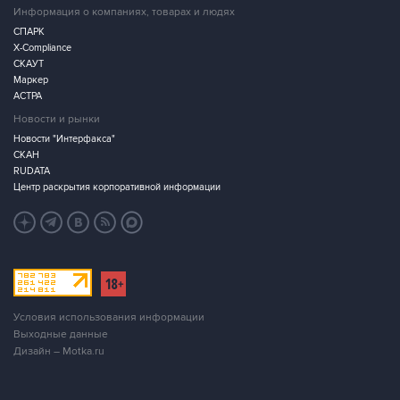
Информация о компаниях, товарах и людях
СПАРК
X-Compliance
СКАУТ
Маркер
АСТРА
Новости и рынки
Новости "Интерфакса"
СКАН
RUDATA
Центр раскрытия корпоративной информации
Условия использования информации
Выходные данные
Дизайн – Motka.ru