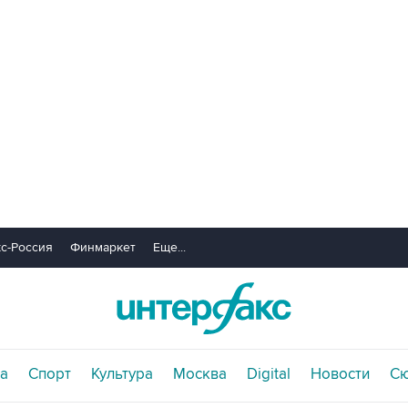
с-Россия
Финмаркет
Еще...
а
Спорт
Культура
Москва
Digital
Новости
С