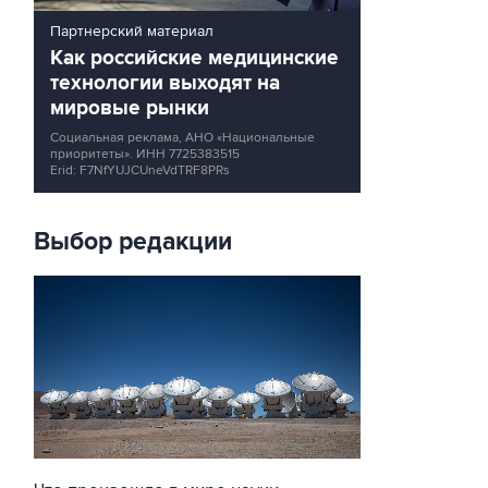
Партнерский материал
Как российские медицинские
технологии выходят на
мировые рынки
Социальная реклама, АНО «Национальные
приоритеты».
ИНН 7725383515
Erid: F7NfYUJCUneVdTRF8PRs
Выбор редакции