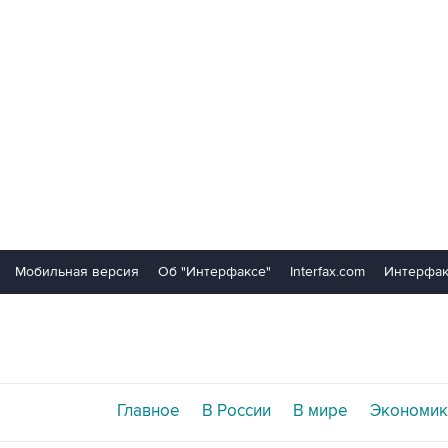
Мобильная версия
Об "Интерфаксе"
Interfax.com
Интерфак
Главное
В России
В мире
Экономик