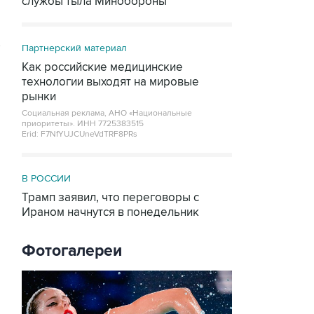
службы тыла Минобороны
Партнерский материал
Как российские медицинские
технологии выходят на мировые
рынки
Социальная реклама, АНО «Национальные
приоритеты».
ИНН 7725383515
Erid: F7NfYUJCUneVdTRF8PRs
В РОССИИ
Трамп заявил, что переговоры с
Ираном начнутся в понедельник
Фотогалереи