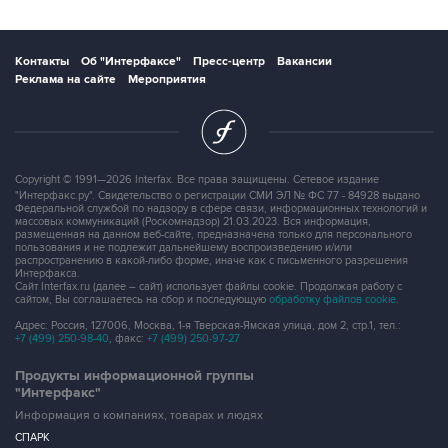
Контакты
Об "Интерфаксе"
Пресс-центр
Вакансии
Реклама на сайте
Мероприятия
Copyright © 1991—2026 Interfax. Все права защищены. Сетевое издание
"Интерфакс.ру". Свидетельство о регистрации СМИ ЭЛ № ФС 77 - 84928 выдано
Федеральной службой по надзору в сфере связи, информационных технологий и
массовых коммуникаций (Роскомнадзор) 21.03.2023. Вся информация,
размещенная на данном веб-сайте, предназначена только для персонального
пользования и не подлежит дальнейшему воспроизведению и/или
распространению в какой-либо форме, иначе как с письменного разрешения
Интерфакса.
Сайт Interfax.ru (далее – сайт) использует файлы cookie. Продолжая работу с
сайтом, Вы соглашаетесь на сбор и последующую
обработку файлов cookie
.
Адрес: Россия, 127006, Москва, 1-я Тверская-Ямская улица, дом 2, стр.1, тел.:
+7 (499) 250-98-40
, факс:
+7 (499) 250-97-27
Продукты информационной группы
"Интерфакс"
Информация о компаниях, товарах и людях
СПАРК