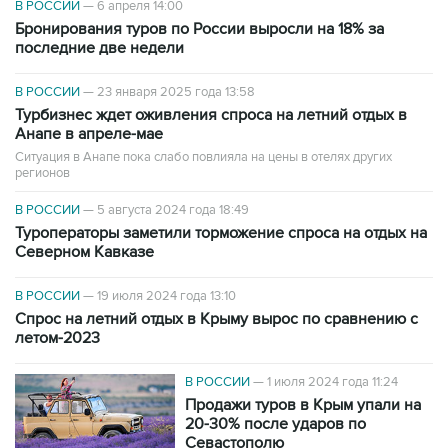
В РОССИИ
—
6 апреля 14:00
Бронирования туров по России выросли на 18% за
последние две недели
В РОССИИ
—
23 января 2025 года 13:58
Турбизнес ждет оживления спроса на летний отдых в
Анапе в апреле-мае
Ситуация в Анапе пока слабо повлияла на цены в отелях других
регионов
В РОССИИ
—
5 августа 2024 года 18:49
Туроператоры заметили торможение спроса на отдых на
Северном Кавказе
В РОССИИ
—
19 июля 2024 года 13:10
Cпрос на летний отдых в Крыму вырос по сравнению с
летом-2023
В РОССИИ
—
1 июля 2024 года 11:24
Продажи туров в Крым упали на
20-30% после ударов по
Севастополю