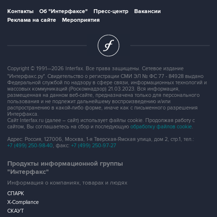
Контакты
Об "Интерфаксе"
Пресс-центр
Вакансии
Реклама на сайте
Мероприятия
Copyright © 1991—2026 Interfax. Все права защищены. Сетевое издание
"Интерфакс.ру". Свидетельство о регистрации СМИ ЭЛ № ФС 77 - 84928 выдано
Федеральной службой по надзору в сфере связи, информационных технологий и
массовых коммуникаций (Роскомнадзор) 21.03.2023. Вся информация,
размещенная на данном веб-сайте, предназначена только для персонального
пользования и не подлежит дальнейшему воспроизведению и/или
распространению в какой-либо форме, иначе как с письменного разрешения
Интерфакса.
Сайт Interfax.ru (далее – сайт) использует файлы cookie. Продолжая работу с
сайтом, Вы соглашаетесь на сбор и последующую
обработку файлов cookie
.
Адрес: Россия, 127006, Москва, 1-я Тверская-Ямская улица, дом 2, стр.1, тел.:
+7 (499) 250-98-40
, факс:
+7 (499) 250-97-27
Продукты информационной группы
"Интерфакс"
Информация о компаниях, товарах и людях
СПАРК
X-Compliance
СКАУТ