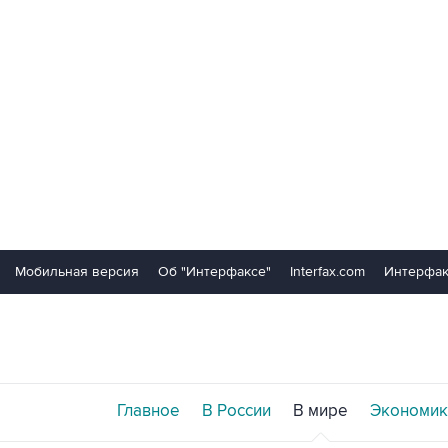
Мобильная версия
Об "Интерфаксе"
Interfax.com
Интерфак
Главное
В России
В мире
Экономик