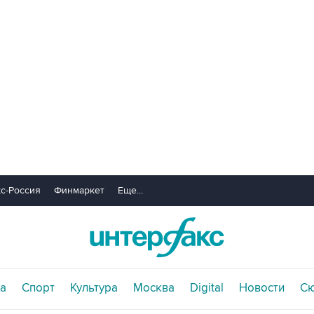
с-Россия
Финмаркет
Еще...
а
Спорт
Культура
Москва
Digital
Новости
С