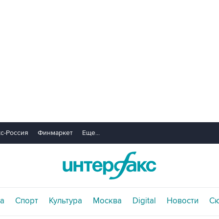
с-Россия
Финмаркет
Еще...
а
Спорт
Культура
Москва
Digital
Новости
С