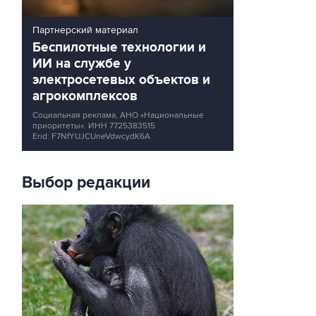
Партнерский материал
Беспилотные технологии и
ИИ на службе у
электросетевых объектов и
агрокомплексов
Социальная реклама, АНО «Национальные
приоритеты».
ИНН 7725383515
Erid: F7NfYUJCUneVdwcydK6A
Выбор редакции