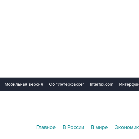
Мобильная версия
Об "Интерфаксе"
Interfax.com
Интерфак
Главное
В России
В мире
Экономик