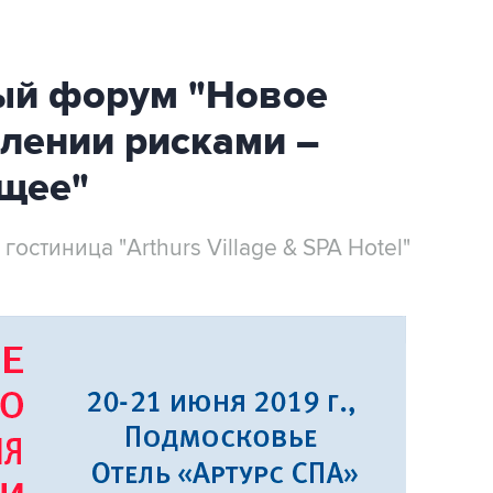
ый форум "Новое
лении рисками –
ущее"
остиница "Arthurs Village & SPA Hotel"