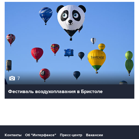
7
Фестиваль воздухоплавания в Бристоле
Контакты
Об "Интерфаксе"
Пресс-центр
Вакансии