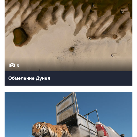
9
Обмеление Дуная