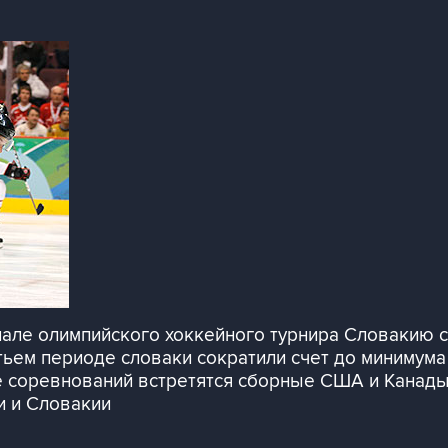
ле олимпийского хоккейного турнира Словакию со
етьем периоде словаки сократили счет до минимум
е соревнований встретятся сборные США и Канады.
и и Словакии