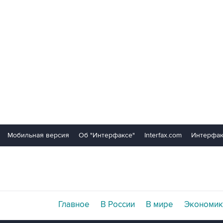
Мобильная версия
Об "Интерфаксе"
Interfax.com
Интерфак
Главное
В России
В мире
Экономик