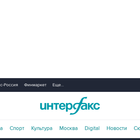
с-Россия
Финмаркет
Еще...
а
Спорт
Культура
Москва
Digital
Новости
С