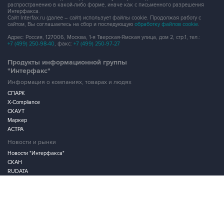
распространению в какой-либо форме, иначе как с письменного разрешения
Интерфакса.
Сайт Interfax.ru (далее – сайт) использует файлы cookie. Продолжая работу с
сайтом, Вы соглашаетесь на сбор и последующую
обработку файлов cookie
.
Адрес: Россия, 127006, Москва, 1-я Тверская-Ямская улица, дом 2, стр.1, тел.:
+7 (499) 250-98-40
, факс:
+7 (499) 250-97-27
Продукты информационной группы
"Интерфакс"
Информация о компаниях, товарах и людях
СПАРК
X-Compliance
СКАУТ
Маркер
АСТРА
Новости и рынки
Новости "Интерфакса"
СКАН
RUDATA
Центр раскрытия корпоративной информации