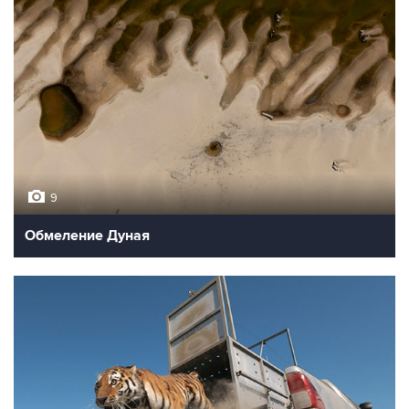
9
Обмеление Дуная