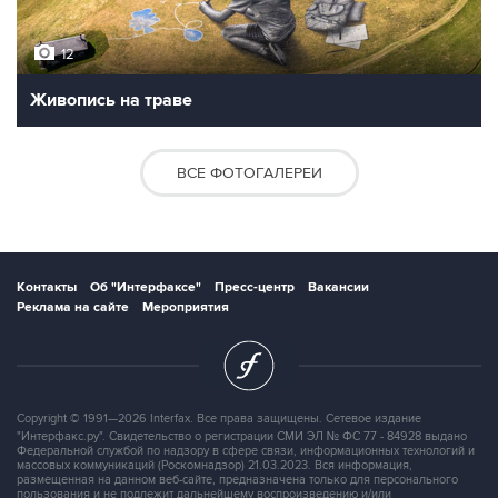
12
Живопись на траве
ВСЕ ФОТОГАЛЕРЕИ
Контакты
Об "Интерфаксе"
Пресс-центр
Вакансии
Реклама на сайте
Мероприятия
Copyright © 1991—2026 Interfax. Все права защищены. Сетевое издание
"Интерфакс.ру". Свидетельство о регистрации СМИ ЭЛ № ФС 77 - 84928 выдано
Федеральной службой по надзору в сфере связи, информационных технологий и
массовых коммуникаций (Роскомнадзор) 21.03.2023. Вся информация,
размещенная на данном веб-сайте, предназначена только для персонального
пользования и не подлежит дальнейшему воспроизведению и/или