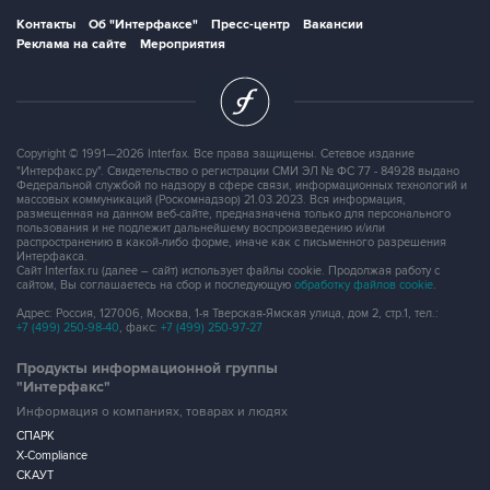
Контакты
Об "Интерфаксе"
Пресс-центр
Вакансии
Реклама на сайте
Мероприятия
Copyright © 1991—2026 Interfax. Все права защищены. Сетевое издание
"Интерфакс.ру". Свидетельство о регистрации СМИ ЭЛ № ФС 77 - 84928 выдано
Федеральной службой по надзору в сфере связи, информационных технологий и
массовых коммуникаций (Роскомнадзор) 21.03.2023. Вся информация,
размещенная на данном веб-сайте, предназначена только для персонального
пользования и не подлежит дальнейшему воспроизведению и/или
распространению в какой-либо форме, иначе как с письменного разрешения
Интерфакса.
Сайт Interfax.ru (далее – сайт) использует файлы cookie. Продолжая работу с
сайтом, Вы соглашаетесь на сбор и последующую
обработку файлов cookie
.
Адрес: Россия, 127006, Москва, 1-я Тверская-Ямская улица, дом 2, стр.1, тел.:
+7 (499) 250-98-40
, факс:
+7 (499) 250-97-27
Продукты информационной группы
"Интерфакс"
Информация о компаниях, товарах и людях
СПАРК
X-Compliance
СКАУТ