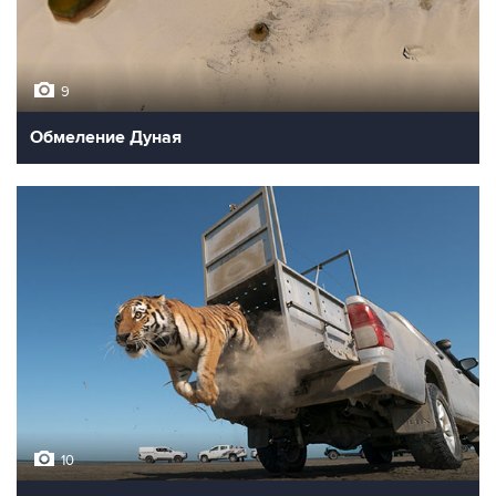
9
Обмеление Дуная
10