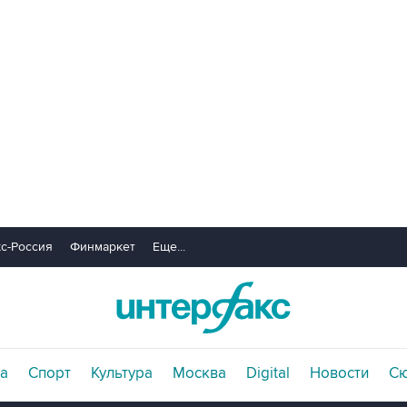
с-Россия
Финмаркет
Еще...
а
Спорт
Культура
Москва
Digital
Новости
С