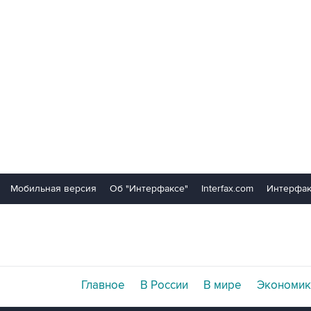
Мобильная версия
Об "Интерфаксе"
Interfax.com
Интерфак
Главное
В России
В мире
Экономик