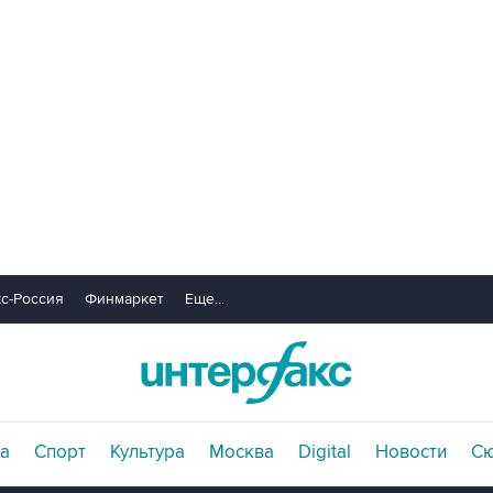
с-Россия
Финмаркет
Еще...
а
Спорт
Культура
Москва
Digital
Новости
С