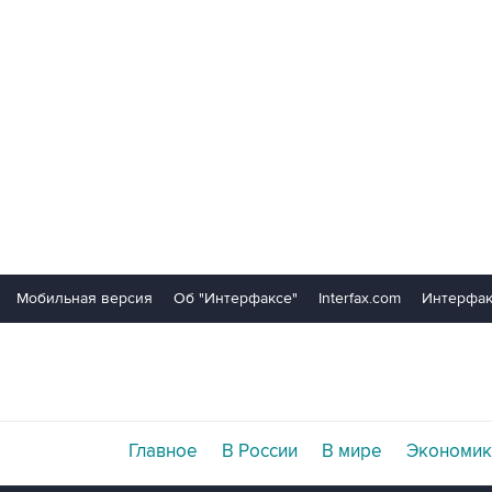
Мобильная версия
Об "Интерфаксе"
Interfax.com
Интерфак
Главное
В России
В мире
Экономик