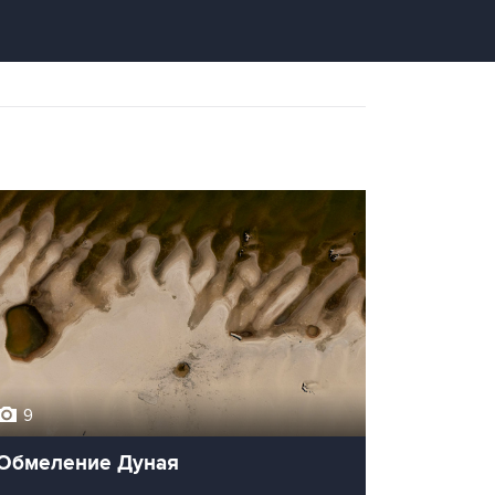
9
Обмеление Дуная