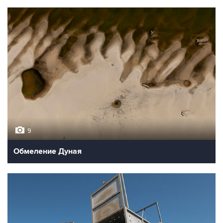
9
Обмеление Дуная