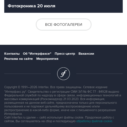
Фотохроника 20 июля
ВСЕ ФОТОГАЛЕРЕИ
Контакты
Об "Интерфаксе"
Пресс-центр
Вакансии
Реклама на сайте
Мероприятия
Copyright © 1991—2026 Interfax. Все права защищены. Сетевое издание
"Интерфакс.ру". Свидетельство о регистрации СМИ ЭЛ № ФС 77 - 84928 выдано
Федеральной службой по надзору в сфере связи, информационных технологий и
массовых коммуникаций (Роскомнадзор) 21.03.2023. Вся информация,
размещенная на данном веб-сайте, предназначена только для персонального
пользования и не подлежит дальнейшему воспроизведению и/или
распространению в какой-либо форме, иначе как с письменного разрешения
Интерфакса.
Сайт Interfax.ru (далее – сайт) использует файлы cookie. Продолжая работу с
сайтом, Вы соглашаетесь на сбор и последующую
обработку файлов cookie
.