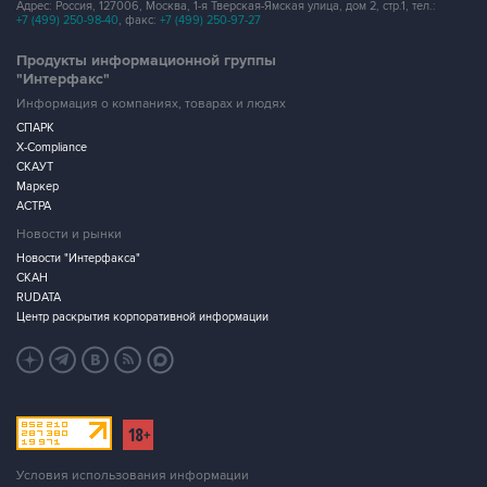
Адрес: Россия, 127006, Москва, 1-я Тверская-Ямская улица, дом 2, стр.1, тел.:
+7 (499) 250-98-40
, факс:
+7 (499) 250-97-27
Продукты информационной группы
"Интерфакс"
Информация о компаниях, товарах и людях
СПАРК
X-Compliance
СКАУТ
Маркер
АСТРА
Новости и рынки
Новости "Интерфакса"
СКАН
RUDATA
Центр раскрытия корпоративной информации
Условия использования информации