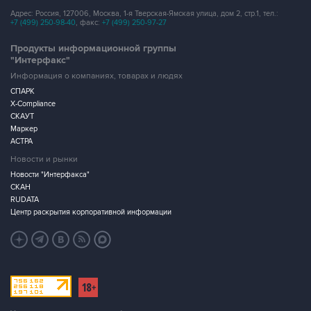
Адрес: Россия, 127006, Москва, 1-я Тверская-Ямская улица, дом 2, стр.1, тел.:
+7 (499) 250-98-40
, факс:
+7 (499) 250-97-27
Продукты информационной группы
"Интерфакс"
Информация о компаниях, товарах и людях
СПАРК
X-Compliance
СКАУТ
Маркер
АСТРА
Новости и рынки
Новости "Интерфакса"
СКАН
RUDATA
Центр раскрытия корпоративной информации