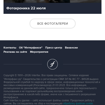
Фотохроника 22 июля
ВСЕ ФОТОГАЛЕРЕИ
Контакты
Об "Интерфаксе"
Пресс-центр
Вакансии
Реклама на сайте
Мероприятия
Copyright © 1991—2026 Interfax. Все права защищены. Сетевое издание
"Интерфакс.ру". Свидетельство о регистрации СМИ ЭЛ № ФС 77 - 84928 выдано
Федеральной службой по надзору в сфере связи, информационных технологий и
массовых коммуникаций (Роскомнадзор) 21.03.2023. Вся информация,
размещенная на данном веб-сайте, предназначена только для персонального
пользования и не подлежит дальнейшему воспроизведению и/или
распространению в какой-либо форме, иначе как с письменного разрешения
Интерфакса.
Сайт Interfax.ru (далее – сайт) использует файлы cookie. Продолжая работу с
сайтом, Вы соглашаетесь на сбор и последующую
обработку файлов cookie
.