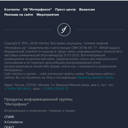
Контакты
Об "Интерфаксе"
Пресс-центр
Вакансии
Реклама на сайте
Мероприятия
Copyright © 1991—2026 Interfax. Все права защищены. Сетевое издание
"Интерфакс.ру". Свидетельство о регистрации СМИ ЭЛ № ФС 77 - 84928 выдано
Федеральной службой по надзору в сфере связи, информационных технологий и
массовых коммуникаций (Роскомнадзор) 21.03.2023. Вся информация,
размещенная на данном веб-сайте, предназначена только для персонального
пользования и не подлежит дальнейшему воспроизведению и/или
распространению в какой-либо форме, иначе как с письменного разрешения
Интерфакса.
Сайт Interfax.ru (далее – сайт) использует файлы cookie. Продолжая работу с
сайтом, Вы соглашаетесь на сбор и последующую
обработку файлов cookie
.
Адрес: Россия, 127006, Москва, 1-я Тверская-Ямская улица, дом 2, стр.1, тел.:
+7 (499) 250-98-40
, факс:
+7 (499) 250-97-27
Продукты информационной группы
"Интерфакс"
Информация о компаниях, товарах и людях
СПАРК
X-Compliance
СКАУТ