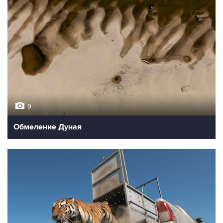
9
Обмеление Дуная