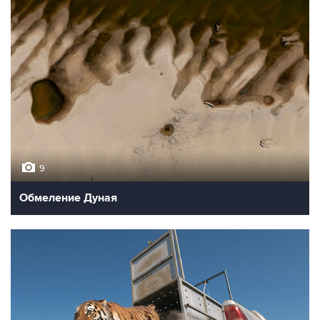
9
Обмеление Дуная