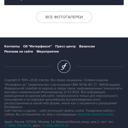
ВСЕ ФОТОГАЛЕРЕИ
Контакты
Об "Интерфаксе"
Пресс-центр
Вакансии
Реклама на сайте
Мероприятия
Copyright © 1991—2026 Interfax. Все права защищены. Сетевое издание
"Интерфакс.ру". Свидетельство о регистрации СМИ ЭЛ № ФС 77 - 84928 выдано
Федеральной службой по надзору в сфере связи, информационных технологий и
массовых коммуникаций (Роскомнадзор) 21.03.2023. Вся информация,
размещенная на данном веб-сайте, предназначена только для персонального
пользования и не подлежит дальнейшему воспроизведению и/или
распространению в какой-либо форме, иначе как с письменного разрешения
Интерфакса.
Сайт Interfax.ru (далее – сайт) использует файлы cookie. Продолжая работу с
сайтом, Вы соглашаетесь на сбор и последующую
обработку файлов cookie
.
Адрес: Россия, 127006, Москва, 1-я Тверская-Ямская улица, дом 2, стр.1, тел.:
+7 (499) 250-98-40
, факс:
+7 (499) 250-97-27