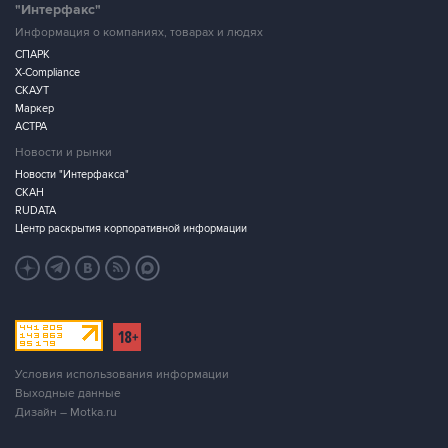
"Интерфакс"
Информация о компаниях, товарах и людях
СПАРК
X-Compliance
СКАУТ
Маркер
АСТРА
Новости и рынки
Новости "Интерфакса"
СКАН
RUDATA
Центр раскрытия корпоративной информации
Условия использования информации
Выходные данные
Дизайн – Motka.ru