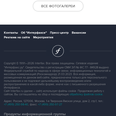
ВСЕ ФОТОГАЛЕРЕИ
Контакты
Об "Интерфаксе"
Пресс-центр
Вакансии
Реклама на сайте
Мероприятия
Copyright © 1991—2026 Interfax. Все права защищены. Сетевое издание
"Интерфакс.ру". Свидетельство о регистрации СМИ ЭЛ № ФС 77 - 84928 выдано
Федеральной службой по надзору в сфере связи, информационных технологий и
массовых коммуникаций (Роскомнадзор) 21.03.2023. Вся информация,
размещенная на данном веб-сайте, предназначена только для персонального
пользования и не подлежит дальнейшему воспроизведению и/или
распространению в какой-либо форме, иначе как с письменного разрешения
Интерфакса.
Сайт Interfax.ru (далее – сайт) использует файлы cookie. Продолжая работу с
сайтом, Вы соглашаетесь на сбор и последующую
обработку файлов cookie
.
Адрес: Россия, 127006, Москва, 1-я Тверская-Ямская улица, дом 2, стр.1, тел.:
+7 (499) 250-98-40
, факс:
+7 (499) 250-97-27
Продукты информационной группы