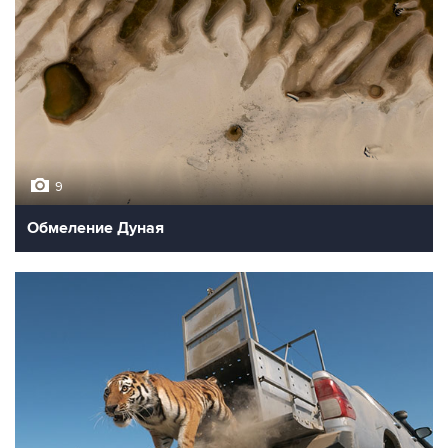
9
Обмеление Дуная