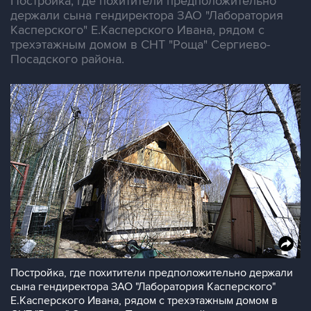
Постройка, где похитители предположительно
держали сына гендиректора ЗАО "Лаборатория
Касперского" Е.Касперского Ивана, рядом с
трехэтажным домом в СНТ "Роща" Сергиево-
Посадского района.
Постройка, где похитители предположительно держали
сына гендиректора ЗАО "Лаборатория Касперского"
Е.Касперского Ивана, рядом с трехэтажным домом в