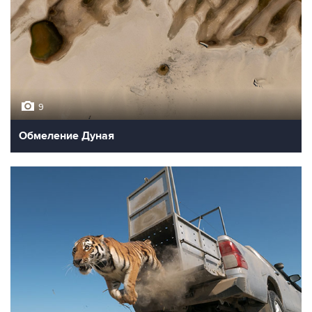
9
Обмеление Дуная