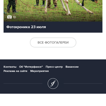
10
Фотохроника 23 июля
ВСЕ ФОТОГАЛЕРЕИ
Контакты
Об "Интерфаксе"
Пресс-центр
Вакансии
Реклама на сайте
Мероприятия
Copyright © 1991—2026 Interfax. Все права защищены. Сетевое издание
"Интерфакс.ру". Свидетельство о регистрации СМИ ЭЛ № ФС 77 - 84928 выдано
Федеральной службой по надзору в сфере связи, информационных технологий и
массовых коммуникаций (Роскомнадзор) 21.03.2023. Вся информация,