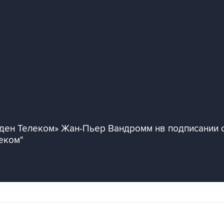
ден Телеком» Жан-Пьер Вандромм нв подписании 
еком"