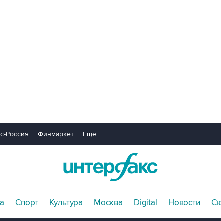
с-Россия
Финмаркет
Еще...
а
Спорт
Культура
Москва
Digital
Новости
С