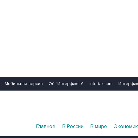
Мобильная версия
Об "Интерфаксе"
Interfax.com
Интерфак
Главное
В России
В мире
Экономик