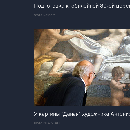
Подготовка к юбилейной 80-ой цере
Фото Reuters
У картины "Даная" художника Антон
Фото ИТАР-ТАСС