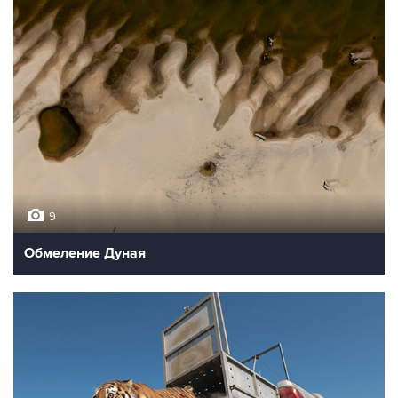
9
Обмеление Дуная