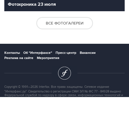
Фотохроника 23 июля
ВСЕ ФОТОГАЛЕРЕИ
Контакты
Об "Интерфаксе"
Пресс-центр
Вакансии
Реклама на сайте
Мероприятия
Copyright © 1991—2026 Interfax. Все права защищены. Сетевое издание
"Интерфакс.ру". Свидетельство о регистрации СМИ ЭЛ № ФС 77 - 84928 выдано
Федеральной службой по надзору в сфере связи, информационных технологий и
массовых коммуникаций (Роскомнадзор) 21.03.2023. Вся информация,
размещенная на данном веб-сайте, предназначена только для персонального
пользования и не подлежит дальнейшему воспроизведению и/или
распространению в какой-либо форме, иначе как с письменного разрешения
Интерфакса.
Сайт Interfax.ru (далее – сайт) использует файлы cookie. Продолжая работу с
сайтом, Вы соглашаетесь на сбор и последующую
обработку файлов cookie
.
Адрес: Россия, 127006, Москва, 1-я Тверская-Ямская улица, дом 2, стр.1, тел.: