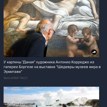
У картины "Даная" художника Антонио Корреджо из
галереи Боргезе на выставке "Шедевры музеев мира в
Эрмитаже"
Фото ИТАР-ТАСС