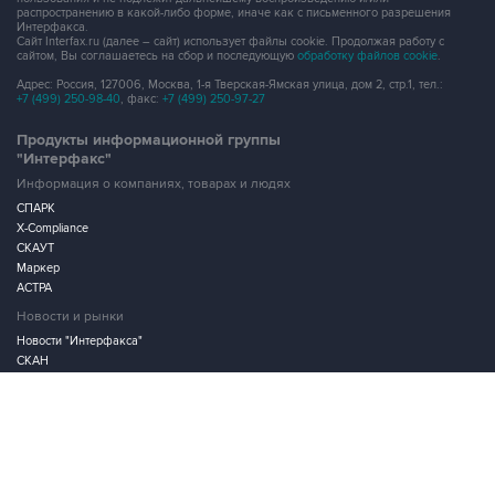
распространению в какой-либо форме, иначе как с письменного разрешения
Интерфакса.
Сайт Interfax.ru (далее – сайт) использует файлы cookie. Продолжая работу с
сайтом, Вы соглашаетесь на сбор и последующую
обработку файлов cookie
.
Адрес: Россия, 127006, Москва, 1-я Тверская-Ямская улица, дом 2, стр.1, тел.:
+7 (499) 250-98-40
, факс:
+7 (499) 250-97-27
Продукты информационной группы
"Интерфакс"
Информация о компаниях, товарах и людях
СПАРК
X-Compliance
СКАУТ
Маркер
АСТРА
Новости и рынки
Новости "Интерфакса"
СКАН
RUDATA
Центр раскрытия корпоративной информации