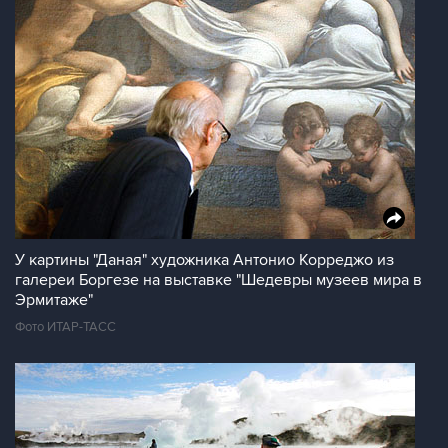
У картины "Даная" художника Антонио Корреджо из
галереи Боргезе на выставке "Шедевры музеев мира в
Эрмитаже"
Фото ИТАР-ТАСС