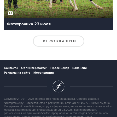
10
Фотохроника 23 июля
ВСЕ ФОТОГАЛЕРЕИ
Контакты
Об "Интерфаксе"
Пресс-центр
Вакансии
Реклама на сайте
Мероприятия
Copyright © 1991—2026 Interfax. Все права защищены. Сетевое издание
"Интерфакс.ру". Свидетельство о регистрации СМИ ЭЛ № ФС 77 - 84928 выдано
Федеральной службой по надзору в сфере связи, информационных технологий и
массовых коммуникаций (Роскомнадзор) 21.03.2023. Вся информация,
размещенная на данном веб-сайте, предназначена только для персонального
пользования и не подлежит дальнейшему воспроизведению и/или