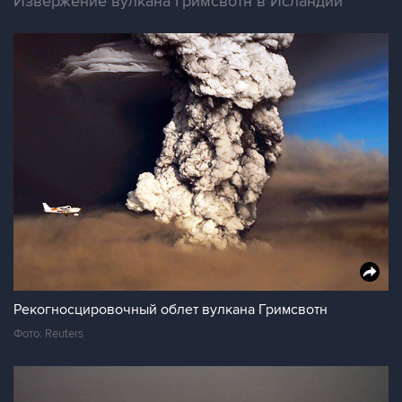
Извержение вулкана Гримсвотн в Исландии
Рекогносцировочный облет вулкана Гримсвотн
Фото: Reuters