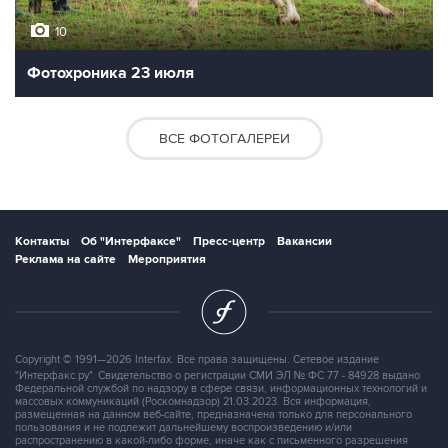
10
Фотохроника 23 июля
ВСЕ ФОТОГАЛЕРЕИ
Контакты
Об "Интерфаксе"
Пресс-центр
Вакансии
Реклама на сайте
Мероприятия
Copyright © 1991—2026 Interfax. Все права защищены. Сетевое издание
"Интерфакс.ру". Свидетельство о регистрации СМИ ЭЛ № ФС 77 - 84928 выдано
Федеральной службой по надзору в сфере связи, информационных технологий и
массовых коммуникаций (Роскомнадзор) 21.03.2023. Вся информация,
размещенная на данном веб-сайте, предназначена только для персонального
пользования и не подлежит дальнейшему воспроизведению и/или
распространению в какой-либо форме, иначе как с письменного разрешения