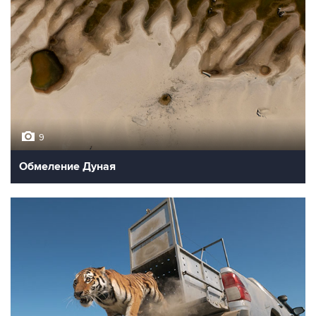
9
Обмеление Дуная