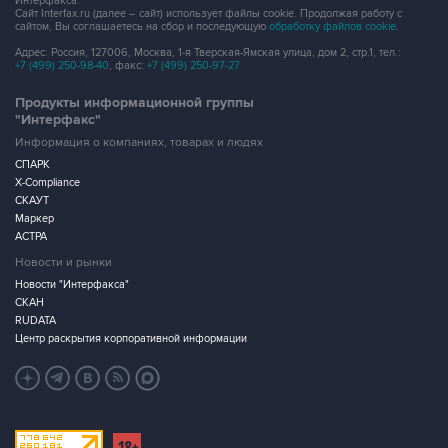
Интерфакса.
Сайт Interfax.ru (далее – сайт) использует файлы cookie. Продолжая работу с
сайтом, Вы соглашаетесь на сбор и последующую
обработку файлов cookie
.
Адрес: Россия, 127006, Москва, 1-я Тверская-Ямская улица, дом 2, стр.1, тел.:
+7 (499) 250-98-40
, факс:
+7 (499) 250-97-27
Продукты информационной группы
"Интерфакс"
Информация о компаниях, товарах и людях
СПАРК
X-Compliance
СКАУТ
Маркер
АСТРА
Новости и рынки
Новости "Интерфакса"
СКАН
RUDATA
Центр раскрытия корпоративной информации