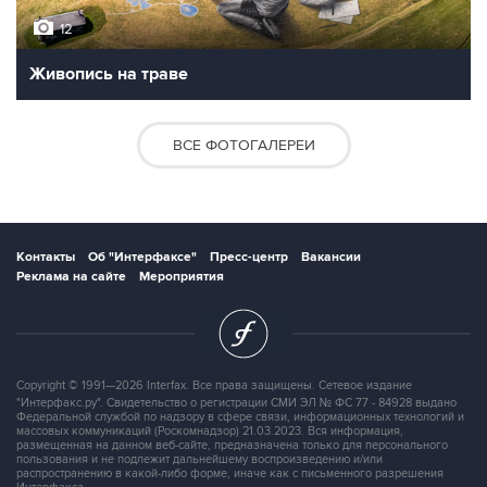
12
Живопись на траве
ВСЕ ФОТОГАЛЕРЕИ
Контакты
Об "Интерфаксе"
Пресс-центр
Вакансии
Реклама на сайте
Мероприятия
Copyright © 1991—2026 Interfax. Все права защищены. Сетевое издание
"Интерфакс.ру". Свидетельство о регистрации СМИ ЭЛ № ФС 77 - 84928 выдано
Федеральной службой по надзору в сфере связи, информационных технологий и
массовых коммуникаций (Роскомнадзор) 21.03.2023. Вся информация,
размещенная на данном веб-сайте, предназначена только для персонального
пользования и не подлежит дальнейшему воспроизведению и/или
распространению в какой-либо форме, иначе как с письменного разрешения