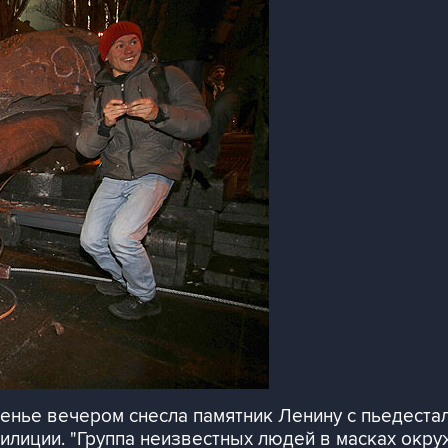
енье вечером снесла памятник Ленину с пьедестал
милиции. "Группа неизвестных людей в масках окру