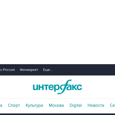
с-Россия
Финмаркет
Еще...
а
Спорт
Культура
Москва
Digital
Новости
С