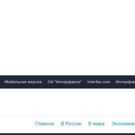
Мобильная версия
Об "Интерфаксе"
Interfax.com
Интерфак
Главное
В России
В мире
Экономик