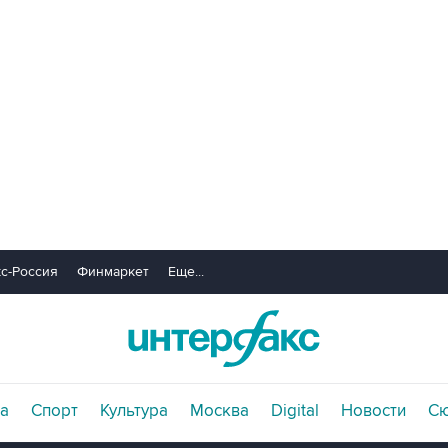
с-Россия
Финмаркет
Еще...
а
Спорт
Культура
Москва
Digital
Новости
С