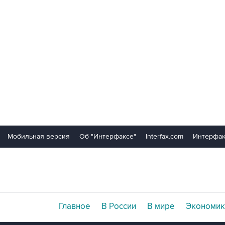
Мобильная версия
Об "Интерфаксе"
Interfax.com
Интерфак
Главное
В России
В мире
Экономик