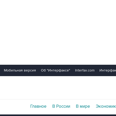
Мобильная версия
Об "Интерфаксе"
Interfax.com
Интерфак
Главное
В России
В мире
Экономик