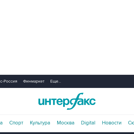
с-Россия
Финмаркет
Еще...
а
Спорт
Культура
Москва
Digital
Новости
С