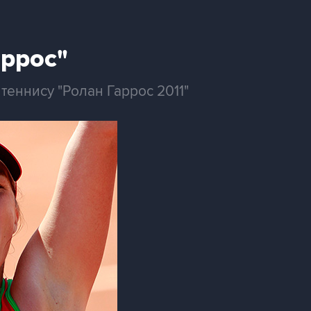
аррос"
еннису "Ролан Гаррос 2011"