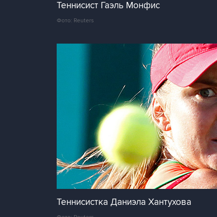
Теннисист Гаэль Монфис
Фото: Reuters
Теннисистка Даниэла Хантухова