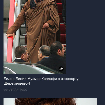
Лидер Ливии Муамар Каддафи в аэропорту
Шереметьево-1
Фото ИТАР-ТАСС