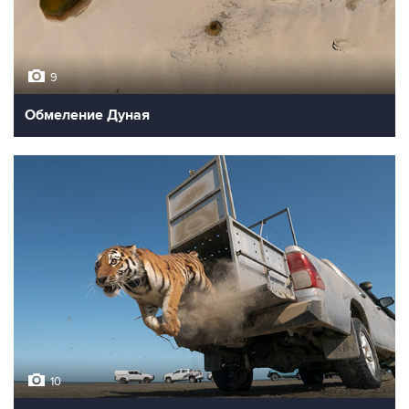
9
Обмеление Дуная
10