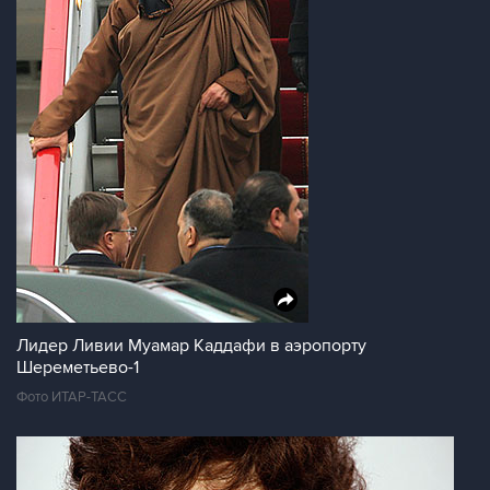
Лидер Ливии Муамар Каддафи в аэропорту
Шереметьево-1
Фото ИТАР-ТАСС