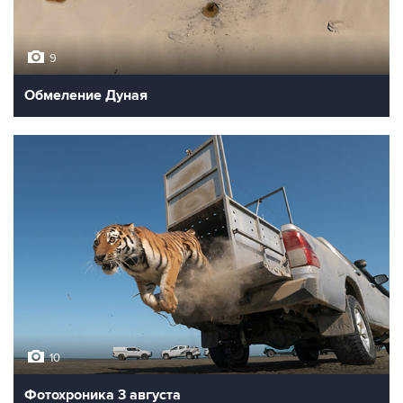
9
Обмеление Дуная
10
Фотохроника 3 августа